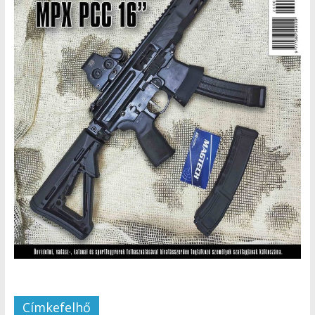
Címkefelhő