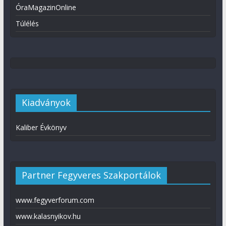
ÓraMagazinOnline
Túlélés
Kiadványok
Kaliber Évkönyv
Partner Fegyveres Szakportálok
www.fegyverforum.com
www.kalasnyikov.hu