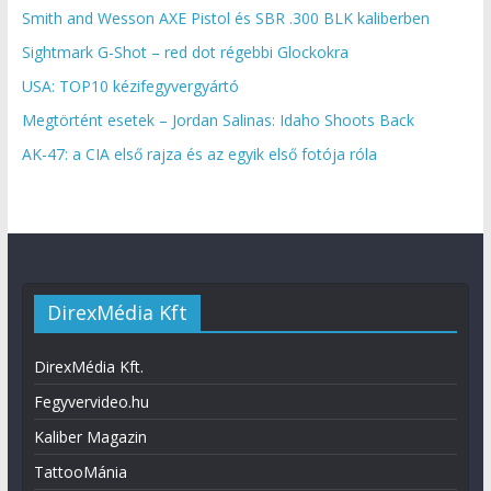
Smith and Wesson AXE Pistol és SBR .300 BLK kaliberben
Sightmark G-Shot – red dot régebbi Glockokra
USA: TOP10 kézifegyvergyártó
Megtörtént esetek – Jordan Salinas: Idaho Shoots Back
AK-47: a CIA első rajza és az egyik első fotója róla
DirexMédia Kft
DirexMédia Kft.
Fegyvervideo.hu
Kaliber Magazin
TattooMánia