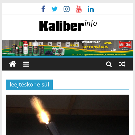
leejtéskor elsül