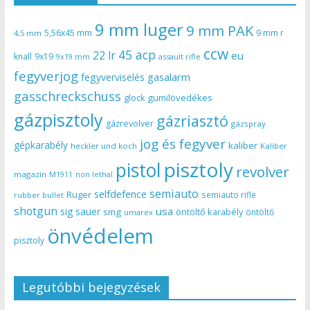
9 mm luger
9 mm PAK
5,56x45 mm
9 mm r
4,5 mm
ccw
45 acp
22 lr
eu
knall
9x19
9x19 mm
assault rifle
fegyverjog
gasalarm
fegyverviselés
gasschreckschuss
gumilövedékes
glock
gázpisztoly
gázriasztó
gázrevolver
gázspray
jog és fegyver
gépkarabély
kaliber
heckler und koch
Kaliber
pisztoly
pistol
revolver
magazin
non lethal
M1911
semiauto
selfdefence
Ruger
semiauto rifle
rubber bullet
shotgun
usa
sig sauer
smg
öntöltő karabély
öntöltő
umarex
önvédelem
pisztoly
Legutóbbi bejegyzések