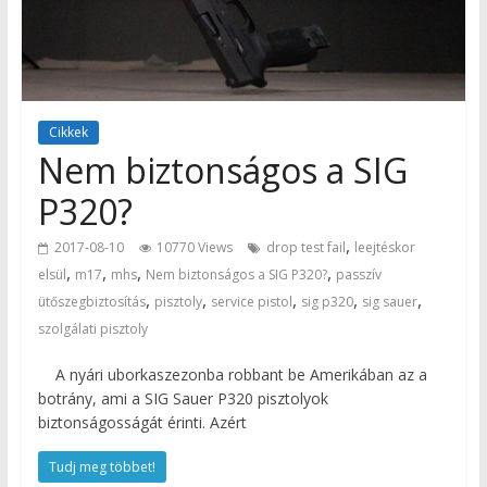
Cikkek
Nem biztonságos a SIG
P320?
,
2017-08-10
10770 Views
drop test fail
leejtéskor
,
,
,
,
elsül
m17
mhs
Nem biztonságos a SIG P320?
passzív
,
,
,
,
,
ütőszegbiztosítás
pisztoly
service pistol
sig p320
sig sauer
szolgálati pisztoly
A nyári uborkaszezonba robbant be Amerikában az a
botrány, ami a SIG Sauer P320 pisztolyok
biztonságosságát érinti. Azért
Tudj meg többet!