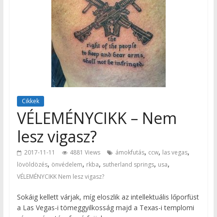
Cikkek
VÉLEMÉNYCIKK – Nem
lesz vigasz?
,
,
,
2017-11-11
4881 Views
ámokfutás
ccw
las vegas
,
,
,
,
,
lövöldözés
önvédelem
rkba
sutherland springs
usa
VÉLEMÉNYCIKK Nem lesz vigasz?
Sokáig kellett várjak, míg eloszlik az intellektuális lőporfüst
a Las Vegas-i tömeggyilkosság majd a Texas-i templomi