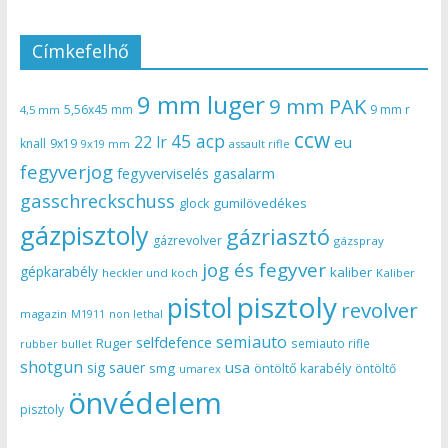
Címkefelhő
9 mm luger
9 mm PAK
5,56x45 mm
9 mm r
4,5 mm
ccw
45 acp
22 lr
eu
knall
9x19
9x19 mm
assault rifle
fegyverjog
gasalarm
fegyverviselés
gasschreckschuss
gumilövedékes
glock
gázpisztoly
gázriasztó
gázrevolver
gázspray
jog és fegyver
gépkarabély
kaliber
heckler und koch
Kaliber
pisztoly
pistol
revolver
magazin
non lethal
M1911
semiauto
selfdefence
Ruger
semiauto rifle
rubber bullet
shotgun
usa
sig sauer
smg
öntöltő karabély
öntöltő
umarex
önvédelem
pisztoly