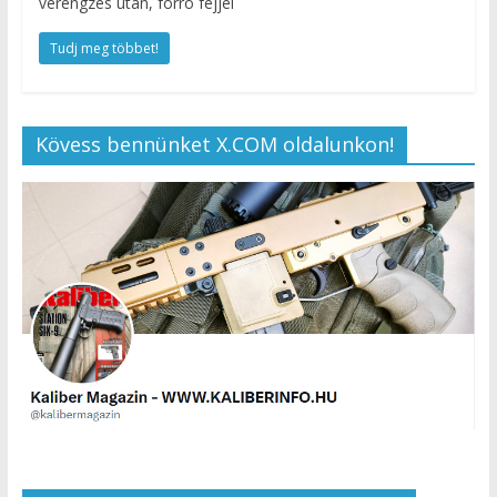
vérengzés után, forró fejjel
Tudj meg többet!
Kövess bennünket X.COM oldalunkon!