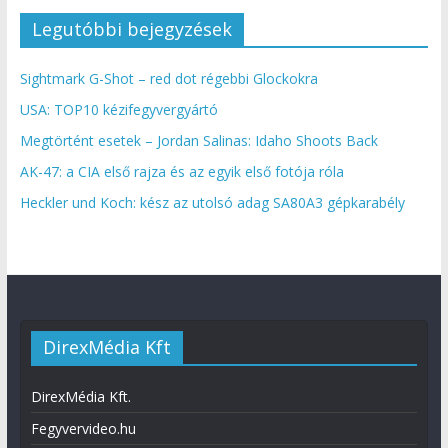
Legutóbbi bejegyzések
Sightmark G-Shot – red dot régebbi Glockokra
USA: TOP10 kézifegyvergyártó
Megtörtént esetek – Jordan Salinas: Idaho Shoots Back
AK-47: a CIA első rajza és az egyik első fotója róla
Heckler und Koch: kész az utolsó adag SA80A3 gépkarabély
DirexMédia Kft
DirexMédia Kft.
Fegyvervideo.hu