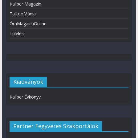
Kaliber Magazin
TattooMánia
ÓraMagazinOnline
Túlélés
Kiadványok
Kaliber Évkönyv
Partner Fegyveres Szakportálok