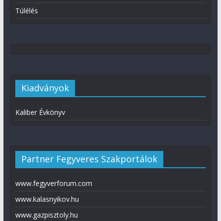
Túlélés
Kiadványok
Kaliber Évkönyv
Partner Fegyveres Szakportálok
www.fegyverforum.com
www.kalasnyikov.hu
www.gazpisztoly.hu