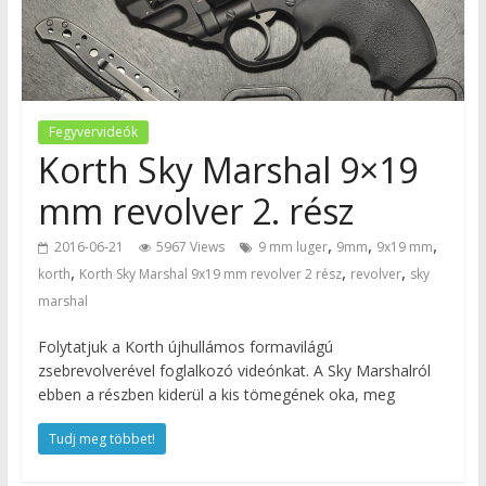
Fegyvervideók
Korth Sky Marshal 9×19
mm revolver 2. rész
,
,
,
2016-06-21
5967 Views
9 mm luger
9mm
9x19 mm
,
,
,
korth
Korth Sky Marshal 9x19 mm revolver 2 rész
revolver
sky
marshal
Folytatjuk a Korth újhullámos formavilágú
zsebrevolverével foglalkozó videónkat. A Sky Marshalról
ebben a részben kiderül a kis tömegének oka, meg
Tudj meg többet!