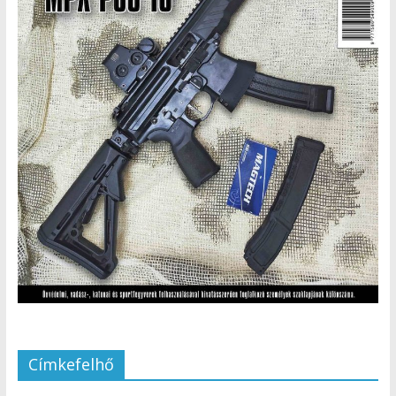
Címkefelhő