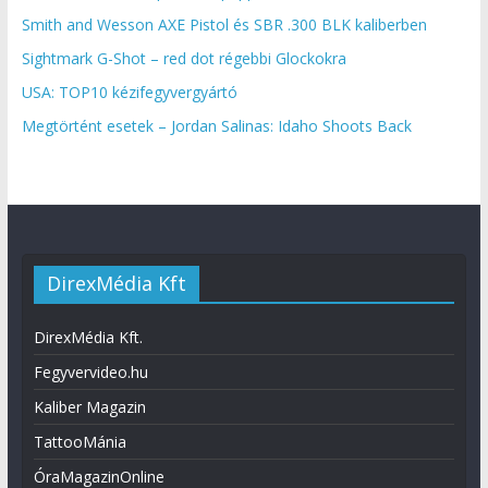
Smith and Wesson AXE Pistol és SBR .300 BLK kaliberben
Sightmark G-Shot – red dot régebbi Glockokra
USA: TOP10 kézifegyvergyártó
Megtörtént esetek – Jordan Salinas: Idaho Shoots Back
DirexMédia Kft
DirexMédia Kft.
Fegyvervideo.hu
Kaliber Magazin
TattooMánia
ÓraMagazinOnline