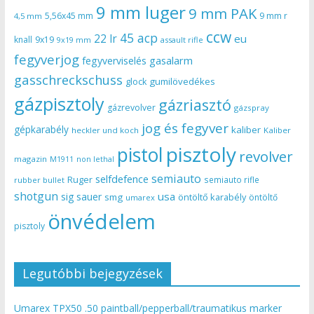
9 mm luger
9 mm PAK
5,56x45 mm
9 mm r
4,5 mm
ccw
45 acp
22 lr
eu
knall
9x19
9x19 mm
assault rifle
fegyverjog
gasalarm
fegyverviselés
gasschreckschuss
gumilövedékes
glock
gázpisztoly
gázriasztó
gázrevolver
gázspray
jog és fegyver
gépkarabély
kaliber
heckler und koch
Kaliber
pisztoly
pistol
revolver
magazin
non lethal
M1911
semiauto
selfdefence
Ruger
semiauto rifle
rubber bullet
shotgun
usa
sig sauer
smg
öntöltő karabély
öntöltő
umarex
önvédelem
pisztoly
Legutóbbi bejegyzések
Umarex TPX50 .50 paintball/pepperball/traumatikus marker