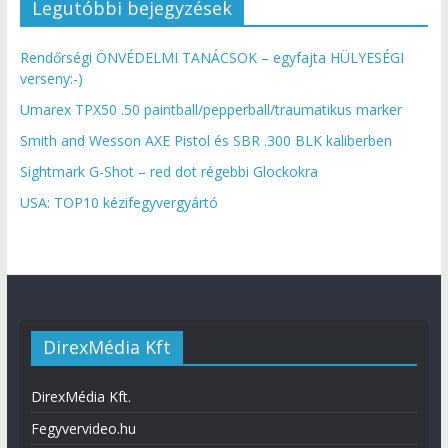
Legutóbbi bejegyzések
Rendőrségi ÖNVÉDELMI TANÁCSOK – egyfajta HÜLYESÉGI
verseny:-)
Umarex TPX50 .50 paintball/pepperball/traumatikus marker
Smith and Wesson AXE Pistol és SBR .300 BLK kaliberben
Sightmark G-Shot – red dot régebbi Glockokra
USA: TOP10 kézifegyvergyártó
DirexMédia Kft
DirexMédia Kft.
Fegyvervideo.hu