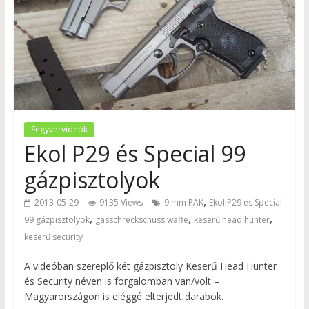
Fegyvervideók
Ekol P29 és Special 99
gázpisztolyok
,
2013-05-29
9135 Views
9 mm PAK
Ekol P29 és Special
,
,
,
99 gázpisztolyok
gasschreckschuss waffe
keserű head hunter
keserű security
A videóban szereplő két gázpisztoly Keserű Head Hunter
és Security néven is forgalomban van/volt –
Magyarországon is eléggé elterjedt darabok.