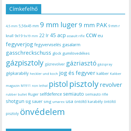
Címkefelhő
9 mm luger
9 mm PAK
5,56x45 mm
9 mm r
4,5 mm
ccw
45 acp
22 lr
eu
knall
9x19
9x19 mm
assault rifle
fegyverjog
gasalarm
fegyverviselés
gasschreckschuss
gumilövedékes
glock
gázpisztoly
gázriasztó
gázrevolver
gázspray
jog és fegyver
gépkarabély
kaliber
heckler und koch
Kaliber
pisztoly
pistol
revolver
magazin
non lethal
M1911
semiauto
selfdefence
Ruger
semiauto rifle
rubber bullet
shotgun
usa
sig sauer
smg
öntöltő karabély
öntöltő
umarex
önvédelem
pisztoly