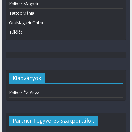
Kaliber Magazin
TattooMánia
ÓraMagazinOnline
Túlélés
Kiadványok
Kaliber Évkönyv
Partner Fegyveres Szakportálok