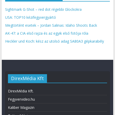
Sightmark G-Shot – red dot régebbi Glockokra
USA: TOP10 kézifegyvergyártó
Megtörtént esetek – Jordan Salinas: Idaho Shoots Back
AK-47: a CIA első rajza és az egyik első fotója róla
Heckler und Koch: kész az utolsó adag SA80A3 gépkarabély
DirexMédia Kft
DirexMédia Kft.
Fegyvervideo.hu
Kaliber Magazin