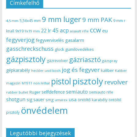
Címkefelhő
9 mm luger
9 mm PAK
5,56x45 mm
9 mm r
4,5 mm
ccw
45 acp
22 lr
eu
knall
9x19
9x19 mm
assault rifle
fegyverjog
gasalarm
fegyverviselés
gasschreckschuss
gumilövedékes
glock
gázpisztoly
gázriasztó
gázrevolver
gázspray
jog és fegyver
gépkarabély
kaliber
heckler und koch
Kaliber
pisztoly
pistol
revolver
magazin
non lethal
M1911
semiauto
selfdefence
Ruger
semiauto rifle
rubber bullet
shotgun
usa
sig sauer
smg
öntöltő karabély
öntöltő
umarex
önvédelem
pisztoly
Legutóbbi bejegyzések