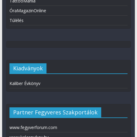
TattooMánia
ÓraMagazinOnline
Túlélés
Kiadványok
Kaliber Évkönyv
Partner Fegyveres Szakportálok
www.fegyverforum.com