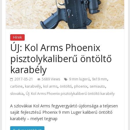
Hírek
ÚJ: Kol Arms Phoenix
pisztolykaliberű öntöltő
karabély
,
,
2017-05-21
5689 Views
9 mm lugerű
9x19 mm
,
,
,
,
,
,
carbine
karabvély
kol arms
öntöltő
phoenix
semiauto
,
slovakia
ÚJ: Kol Arms Phoenix pisztolykaliberű öntöltő karabély
A szlovákiai Kol Arms fegyvergyártó újdonsága a teljesen
saját fejlesztésű Phoenix 9 mm Luger kaliberű öntöltő
karabély – melyet tegnap