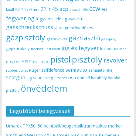
ccw
45 acp
22 lr
eu
knall
9x19
9x19 mm
assault rifle
fegyverjog
gasalarm
fegyverviselés
gasschreckschuss
gumilövedékes
glock
gázpisztoly
gázriasztó
gázrevolver
gázspray
jog és fegyver
gépkarabély
kaliber
heckler und koch
Kaliber
pisztoly
pistol
revolver
magazin
non lethal
M1911
semiauto
selfdefence
Ruger
semiauto rifle
rubber bullet
shotgun
usa
sig sauer
smg
öntöltő karabély
öntöltő
umarex
önvédelem
pisztoly
Legutóbbi bejegyzések
Umarex TPX50 .50 paintball/pepperball/traumatikus marker
Smith and Wesson AXE Pistol és SBR .300 BLK kaliberben