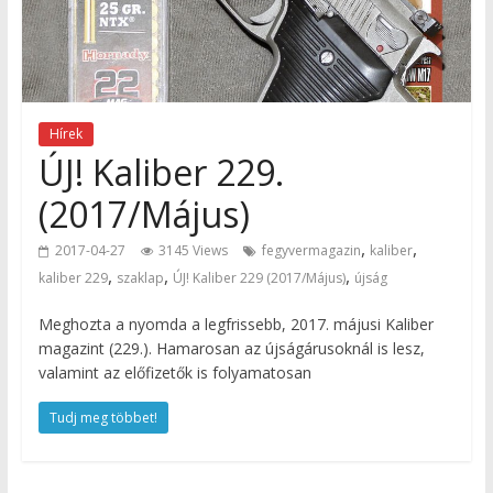
Hírek
ÚJ! Kaliber 229.
(2017/Május)
,
,
2017-04-27
3145 Views
fegyvermagazin
kaliber
,
,
,
kaliber 229
szaklap
ÚJ! Kaliber 229 (2017/Május)
újság
Meghozta a nyomda a legfrissebb, 2017. májusi Kaliber
magazint (229.). Hamarosan az újságárusoknál is lesz,
valamint az előfizetők is folyamatosan
Tudj meg többet!