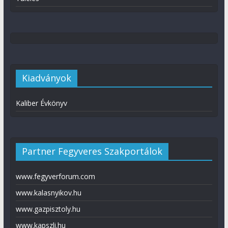
Kiadványok
Kaliber Évkönyv
Partner Fegyveres Szakportálok
www.fegyverforum.com
www.kalasnyikov.hu
www.gazpisztoly.hu
www.kapszli.hu