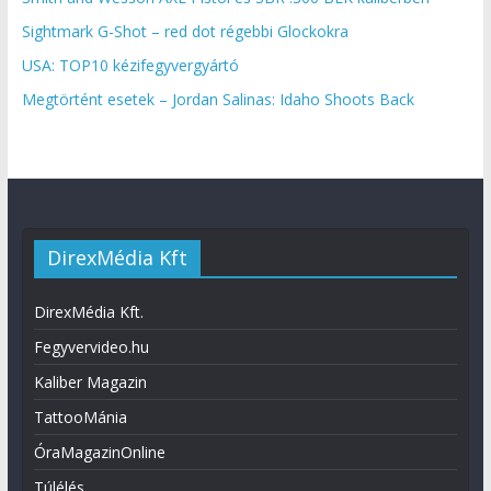
Sightmark G-Shot – red dot régebbi Glockokra
USA: TOP10 kézifegyvergyártó
Megtörtént esetek – Jordan Salinas: Idaho Shoots Back
DirexMédia Kft
DirexMédia Kft.
Fegyvervideo.hu
Kaliber Magazin
TattooMánia
ÓraMagazinOnline
Túlélés