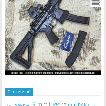
Címkefelhő
9 mm luger
9 mm PAK
5,56x45 mm
9 mm r
4,5 mm