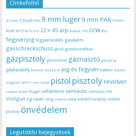
Címkefelhő
9 mm luger
9 mm PAK
5,56x45 mm
9 mm r
4,5 mm
ccw
45 acp
22 lr
eu
knall
9x19
9x19 mm
assault rifle
fegyverjog
gasalarm
fegyverviselés
gasschreckschuss
gumilövedékes
glock
gázpisztoly
gázriasztó
gázrevolver
gázspray
jog és fegyver
gépkarabély
kaliber
heckler und koch
Kaliber
pisztoly
pistol
revolver
magazin
non lethal
M1911
semiauto
selfdefence
Ruger
semiauto rifle
rubber bullet
shotgun
usa
sig sauer
smg
öntöltő karabély
öntöltő
umarex
önvédelem
pisztoly
Legutóbbi bejegyzések