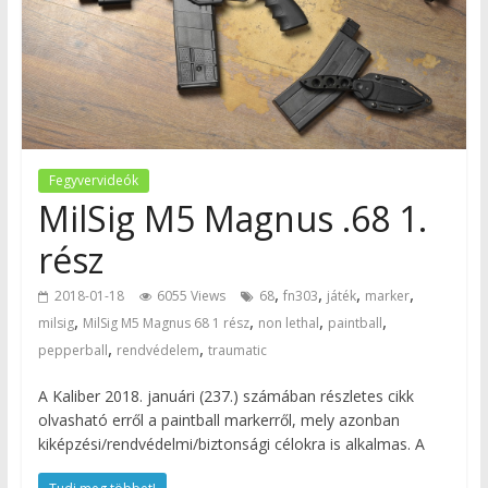
Fegyvervideók
MilSig M5 Magnus .68 1.
rész
,
,
,
,
2018-01-18
6055 Views
68
fn303
játék
marker
,
,
,
,
milsig
MilSig M5 Magnus 68 1 rész
non lethal
paintball
,
,
pepperball
rendvédelem
traumatic
A Kaliber 2018. januári (237.) számában részletes cikk
olvasható erről a paintball markerről, mely azonban
kiképzési/rendvédelmi/biztonsági célokra is alkalmas. A