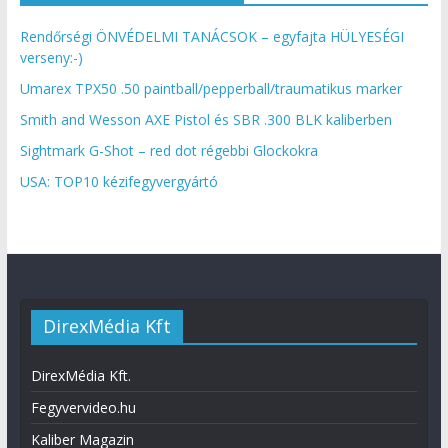
Rendőrségi ÖNVÉDELMI TANÁCSOK – egyfajta HÜLYESÉGI
verseny:-)
Umarex TPX50 .50 paintball/pepperball/traumatikus marker
Smith and Wesson AXE Pistol és SBR .300 BLK kaliberben
Sightmark G-Shot – red dot régebbi Glockokra
USA: TOP10 kézifegyvergyártó
DirexMédia Kft
DirexMédia Kft.
Fegyvervideo.hu
Kaliber Magazin