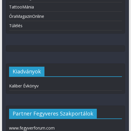
TattooMánia
ÓraMagazinOnline
Túlélés
Kiadványok
Kaliber Évkönyv
Partner Fegyveres Szakportálok
www.fegyverforum.com