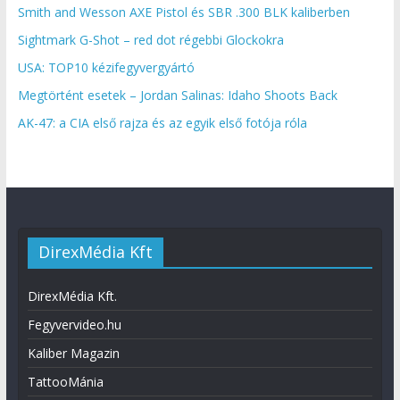
Smith and Wesson AXE Pistol és SBR .300 BLK kaliberben
Sightmark G-Shot – red dot régebbi Glockokra
USA: TOP10 kézifegyvergyártó
Megtörtént esetek – Jordan Salinas: Idaho Shoots Back
AK-47: a CIA első rajza és az egyik első fotója róla
DirexMédia Kft
DirexMédia Kft.
Fegyvervideo.hu
Kaliber Magazin
TattooMánia