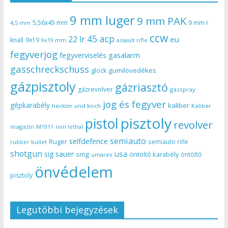
9 mm luger
9 mm PAK
5,56x45 mm
9 mm r
4,5 mm
ccw
45 acp
22 lr
eu
knall
9x19
9x19 mm
assault rifle
fegyverjog
gasalarm
fegyverviselés
gasschreckschuss
gumilövedékes
glock
gázpisztoly
gázriasztó
gázrevolver
gázspray
jog és fegyver
gépkarabély
kaliber
heckler und koch
Kaliber
pisztoly
pistol
revolver
magazin
non lethal
M1911
semiauto
selfdefence
Ruger
semiauto rifle
rubber bullet
shotgun
usa
sig sauer
smg
öntöltő karabély
öntöltő
umarex
önvédelem
pisztoly
Legutóbbi bejegyzések