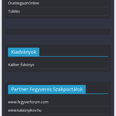
ÓraMagazinOnline
Túlélés
Kiadványok
Kaliber Évkönyv
Partner Fegyveres Szakportálok
www.fegyverforum.com
www.kalasnyikov.hu