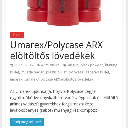
Hírek
Umarex/Polycase ARX
elöltöltős lövedékek
,
,
2017-02-06
4279 Views
airgun
black powder
hunting
,
,
,
,
,
bullet
muzzleloader
plastic bullet
polycase
sabeted bullet
,
umarex
Umarex/Polycase ARX elöltöltős lövedékek
Az Umarex újdonsága, hogy a Polycase céggel
együttműködve nagykaliberű vadászlégpuskák és elöltöltő
(inline) vadászfegyverekhez forgalmazni kezd
leválóköpenyes (sabot) műanyag-réz kompozit
Tudj meg többet!