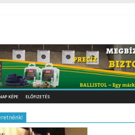
NAP KÉPE
ELŐFIZETÉS
eretnénk!