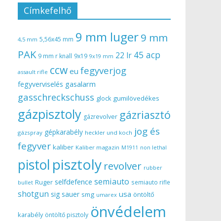
Címkefelhő
9 mm luger
9 mm
5,56x45 mm
4,5 mm
PAK
45 acp
22 lr
9 mm r knall
9x19
9x19 mm
ccw
fegyverjog
eu
assault rifle
gasalarm
fegyverviselés
gasschreckschuss
gumilövedékes
glock
gázpisztoly
gázriasztó
gázrevolver
jog és
gépkarabély
gázspray
heckler und koch
fegyver
kaliber
Kaliber magazin
non lethal
M1911
pisztoly
pistol
revolver
rubber
semiauto
selfdefence
Ruger
semiauto rifle
bullet
shotgun
usa
sig sauer
smg
öntöltő
umarex
önvédelem
karabély
öntöltő pisztoly