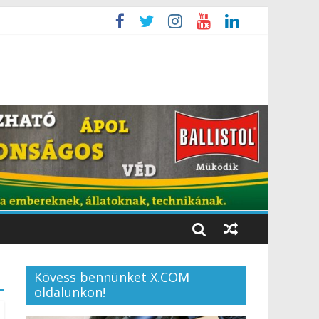
Kövess bennünket X.COM
oldalunkon!