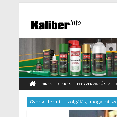
HÍREK
CIKKEK
FEGYVERVIDEÓK
Gyorséttermi kiszolgálás, ahogy mi sz