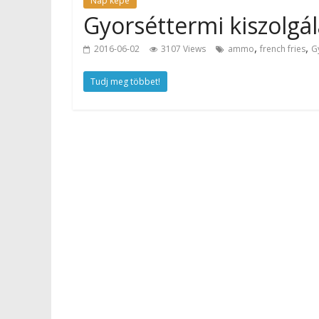
Nap képe
Gyorséttermi kiszolgá
,
,
2016-06-02
3107 Views
ammo
french fries
G
Tudj meg többet!