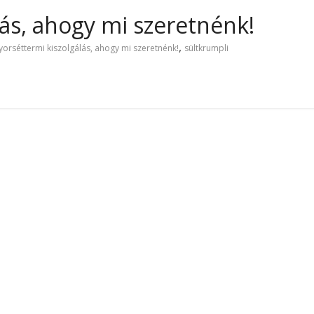
lás, ahogy mi szeretnénk!
,
yorséttermi kiszolgálás, ahogy mi szeretnénk!
sültkrumpli