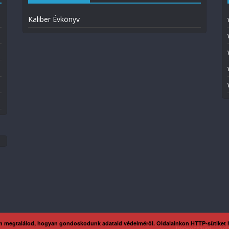
Kaliber Évkönyv
n megtalálod, hogyan gondoskodunk adataid védelméről. Oldalainkon HTTP-sütiket
Impresszum
Ada