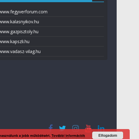
www.fegyverforum.com
www.kalasnyikov.hu
www.gazpisztoly.hu
www.kapszli.hu
www.vadasz-vilag.hu
Elfogadom
 használunk a jobb működésért.
További információk
tvédelmi tájékoztató
Média ajánlat
Előfizetés
Kapcsolat