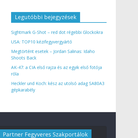
Legutóbbi bejegyzések
Sightmark G-Shot – red dot régebbi Glockokra
USA: TOP10 kézifegyvergyártó
Megtörtént esetek – Jordan Salinas: Idaho
Shoots Back
AK-47: a CIA első rajza és az egyik első fotója
róla
Heckler und Koch: kész az utolsó adag SA80A3
gépkarabély
Partner Fegyveres Szakportálok