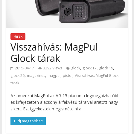
Hírek
Visszahívás: MagPul
Glock tárak
,
,
,
2015-04-17
3292 Views
glock
glock 17
glock 19
,
,
,
,
glock 26
magazines
magpul
pistol
Visszahívás: MagPul Glock
tárak
Az amerikai MagPul az AR-15 piacon a legmegbízhatóbb
és kifejezetten alacsony árfekvésű táraival aratott nagy
sikert. Ezt igyekeztek megismételni a
Tudj meg többet!