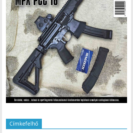
Címkefelhő