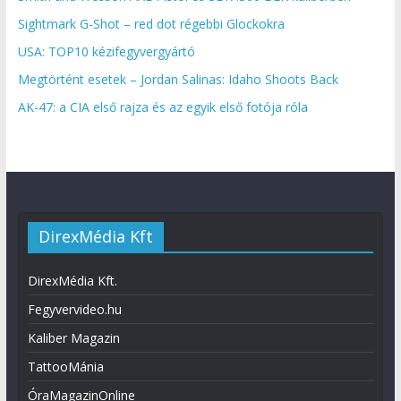
Sightmark G-Shot – red dot régebbi Glockokra
USA: TOP10 kézifegyvergyártó
Megtörtént esetek – Jordan Salinas: Idaho Shoots Back
AK-47: a CIA első rajza és az egyik első fotója róla
DirexMédia Kft
DirexMédia Kft.
Fegyvervideo.hu
Kaliber Magazin
TattooMánia
ÓraMagazinOnline