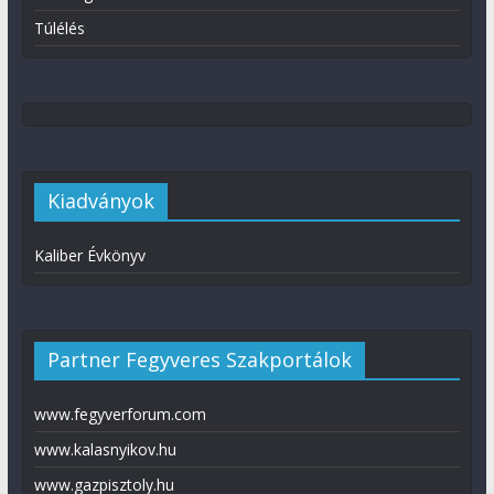
Túlélés
Kiadványok
Kaliber Évkönyv
Partner Fegyveres Szakportálok
www.fegyverforum.com
www.kalasnyikov.hu
www.gazpisztoly.hu