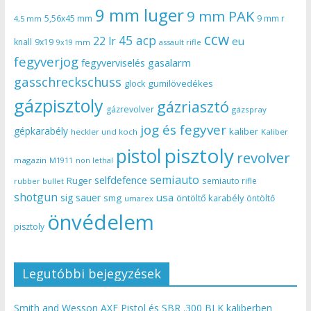
9 mm luger
9 mm PAK
5,56x45 mm
9 mm r
4,5 mm
ccw
45 acp
22 lr
eu
knall
9x19
9x19 mm
assault rifle
fegyverjog
gasalarm
fegyverviselés
gasschreckschuss
gumilövedékes
glock
gázpisztoly
gázriasztó
gázrevolver
gázspray
jog és fegyver
gépkarabély
kaliber
heckler und koch
Kaliber
pisztoly
pistol
revolver
magazin
non lethal
M1911
semiauto
selfdefence
Ruger
semiauto rifle
rubber bullet
shotgun
usa
sig sauer
smg
öntöltő karabély
öntöltő
umarex
önvédelem
pisztoly
Legutóbbi bejegyzések
Smith and Wesson AXE Pistol és SBR .300 BLK kaliberben