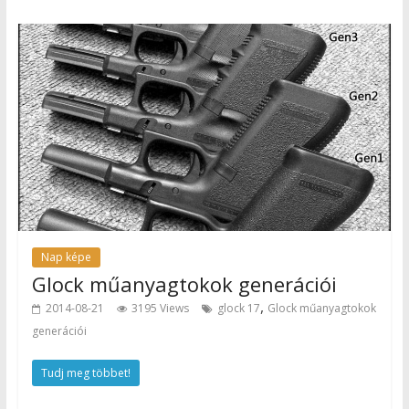
Nap képe
Glock műanyagtokok generációi
,
2014-08-21
3195 Views
glock 17
Glock műanyagtokok
generációi
Tudj meg többet!