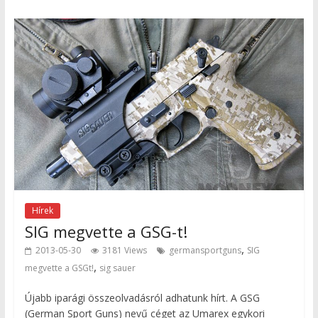
Hírek
SIG megvette a GSG-t!
,
2013-05-30
3181 Views
germansportguns
SIG
,
megvette a GSGt!
sig sauer
Újabb iparági összeolvadásról adhatunk hírt. A GSG
(German Sport Guns) nevű céget az Umarex egykori