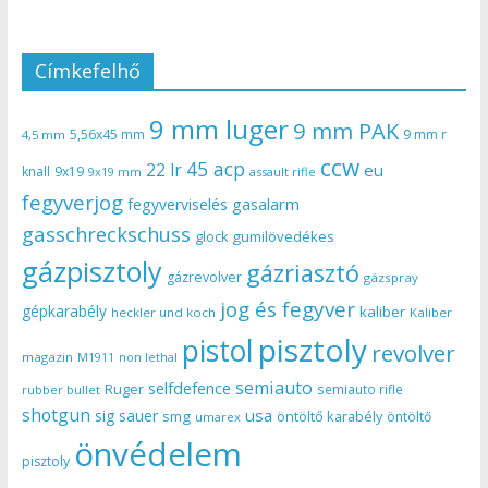
Címkefelhő
9 mm luger
9 mm PAK
5,56x45 mm
9 mm r
4,5 mm
ccw
45 acp
22 lr
eu
knall
9x19
9x19 mm
assault rifle
fegyverjog
gasalarm
fegyverviselés
gasschreckschuss
gumilövedékes
glock
gázpisztoly
gázriasztó
gázrevolver
gázspray
jog és fegyver
gépkarabély
kaliber
heckler und koch
Kaliber
pisztoly
pistol
revolver
magazin
non lethal
M1911
semiauto
selfdefence
Ruger
semiauto rifle
rubber bullet
shotgun
usa
sig sauer
smg
öntöltő karabély
öntöltő
umarex
önvédelem
pisztoly