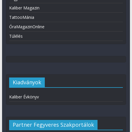
Kaliber Magazin
TattooMánia
ÓraMagazinOnline
Túlélés
Kiadványok
Kaliber Évkönyv
Partner Fegyveres Szakportálok