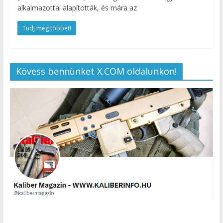
alkalmazottai alapították, és mára az
Tudj meg többet!
Kövess bennünket X.COM oldalunkon!