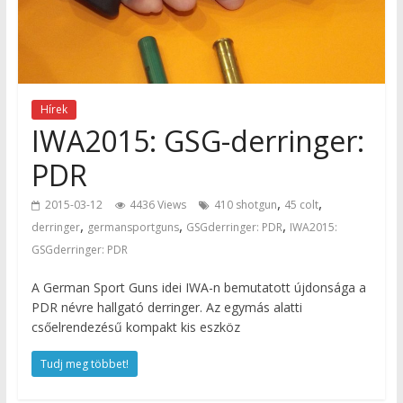
Hírek
IWA2015: GSG-derringer:
PDR
,
,
2015-03-12
4436 Views
410 shotgun
45 colt
,
,
,
derringer
germansportguns
GSGderringer: PDR
IWA2015:
GSGderringer: PDR
A German Sport Guns idei IWA-n bemutatott újdonsága a
PDR névre hallgató derringer. Az egymás alatti
csőelrendezésű kompakt kis eszköz
Tudj meg többet!