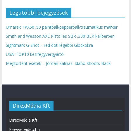
Legutóbbi bejegyzések
Umarex TPX50 .50 paintball/pepperball/traumatikus marker
Smith and Wesson AXE Pistol és SBR .300 BLK kaliberben
Sightmark G-Shot – red dot régebbi Glockokra
USA: TOP10 kézifegyvergyártó
Megtörtént esetek – Jordan Salinas: Idaho Shoots Back
DirexMédia Kft
DirexMédia Kft.
Fegyvervideo.hu