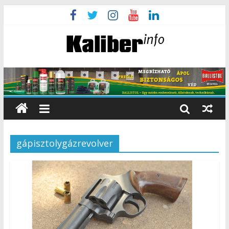
gápisztolygázrevolver