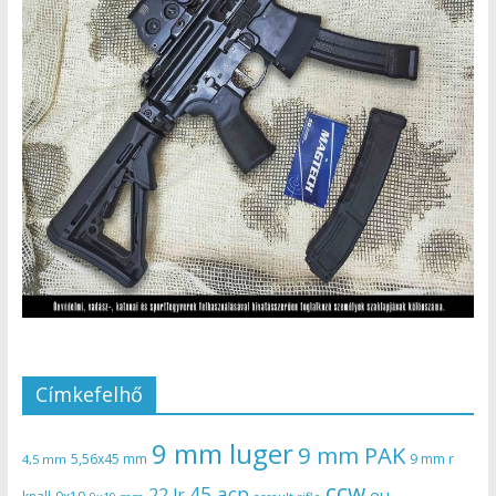
Címkefelhő
9 mm luger
9 mm PAK
5,56x45 mm
9 mm r
4,5 mm
ccw
45 acp
22 lr
eu