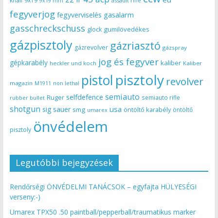
knall
9x19
9x19 mm
assault rifle
fegyverjog
gasalarm
fegyverviselés
gasschreckschuss
gumilövedékes
glock
gázpisztoly
gázriasztó
gázrevolver
gázspray
jog és fegyver
gépkarabély
kaliber
heckler und koch
Kaliber
pisztoly
pistol
revolver
magazin
non lethal
M1911
semiauto
selfdefence
Ruger
semiauto rifle
rubber bullet
shotgun
usa
sig sauer
smg
öntöltő karabély
öntöltő
umarex
önvédelem
pisztoly
Legutóbbi bejegyzések
Rendőrségi ÖNVÉDELMI TANÁCSOK – egyfajta HÜLYESÉGI
verseny:-)
Umarex TPX50 .50 paintball/pepperball/traumatikus marker