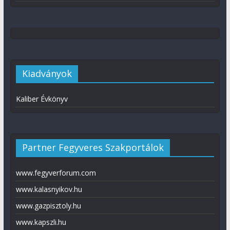
Kiadványok
Kaliber Évkönyv
Partner Fegyveres Szakportálok
www.fegyverforum.com
www.kalasnyikov.hu
www.gazpisztoly.hu
www.kapszli.hu