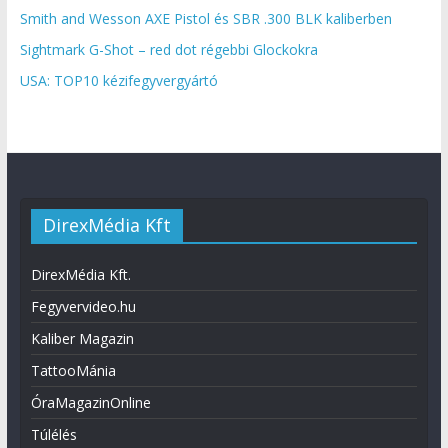
Smith and Wesson AXE Pistol és SBR .300 BLK kaliberben
Sightmark G-Shot – red dot régebbi Glockokra
USA: TOP10 kézifegyvergyártó
DirexMédia Kft
DirexMédia Kft.
Fegyvervideo.hu
Kaliber Magazin
TattooMánia
ÓraMagazinOnline
Túlélés