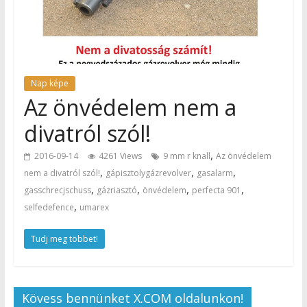
Nap képe
Az önvédelem nem a
divatról szól!
,
2016-09-14
4261 Views
9 mm r knall
Az önvédelem
,
,
,
nem a divatról szól!
gápisztolygázrevolver
gasalarm
,
,
,
,
gasschrecjschuss
gázriasztó
önvédelem
perfecta 901
,
selfedefence
umarex
Tudj meg többet!
Kövess bennünket X.COM oldalunkon!