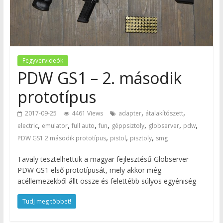
Fegyvervideók
PDW GS1 – 2. második
prototípus
,
,
2017-09-25
4461 Views
adapter
átalakítószett
,
,
,
,
,
,
,
electric
emulator
full auto
fun
géppsiztoly
globserver
pdw
,
,
,
PDW GS1 2 második prototípus
pistol
pisztoly
smg
Tavaly tesztelhettük a magyar fejlesztésű Globserver
PDW GS1 első prototípusát, mely akkor még
acéllemezekből állt össze és felettébb súlyos egyéniség
Tudj meg többet!