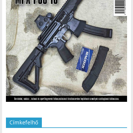
Címkefelhő