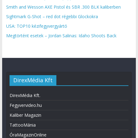
Smith and Wesson AXE Pistol és SBR .300 BLK kaliberben
Sightmark G-Shot – red dot régebbi Glockokra
USA: TOP10 kézifegyvergyártó
Megtörtént esetek – Jordan Salinas: Idaho Shoots Back
DirexMédia Kft
DirexMédia Kft.
Fegyvervideo.hu
Kaliber Magazin
TattooMánia
ÓraMagazinOnline