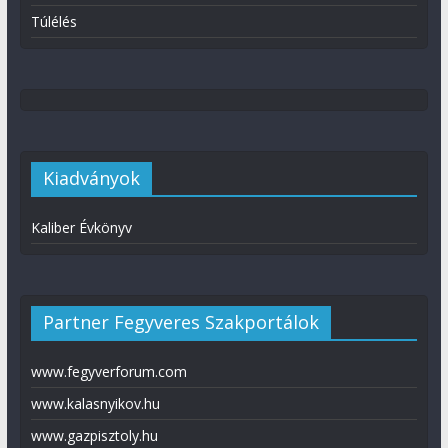
Túlélés
Kiadványok
Kaliber Évkönyv
Partner Fegyveres Szakportálok
www.fegyverforum.com
www.kalasnyikov.hu
www.gazpisztoly.hu