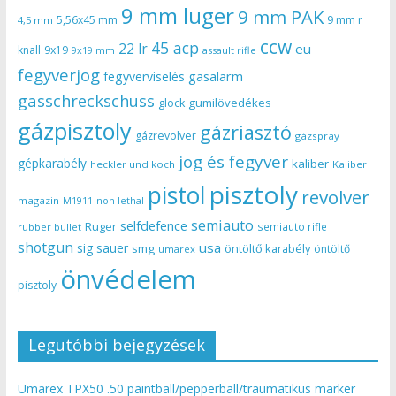
9 mm luger
9 mm PAK
5,56x45 mm
9 mm r
4,5 mm
ccw
45 acp
22 lr
eu
knall
9x19
9x19 mm
assault rifle
fegyverjog
gasalarm
fegyverviselés
gasschreckschuss
gumilövedékes
glock
gázpisztoly
gázriasztó
gázrevolver
gázspray
jog és fegyver
gépkarabély
kaliber
heckler und koch
Kaliber
pisztoly
pistol
revolver
magazin
non lethal
M1911
semiauto
selfdefence
Ruger
semiauto rifle
rubber bullet
shotgun
usa
sig sauer
smg
öntöltő karabély
öntöltő
umarex
önvédelem
pisztoly
Legutóbbi bejegyzések
Umarex TPX50 .50 paintball/pepperball/traumatikus marker