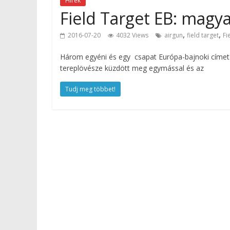
Hírek
Field Target EB: magya
,
,
2016-07-20
4032 Views
airgun
field target
Fi
Három egyéni és egy csapat Európa-bajnoki címet n
tereplövésze küzdött meg egymással és az
Tudj meg többet!