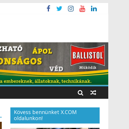
Kövess bennünket X.COM
oldalunkon!