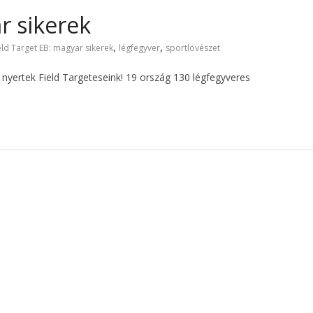
r sikerek
,
,
eld Target EB: magyar sikerek
légfegyver
sportlövészet
yertek Field Targeteseink! 19 ország 130 légfegyveres