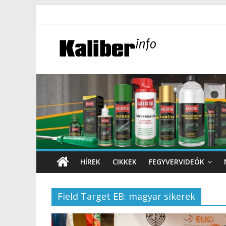
HÍREK
CIKKEK
FEGYVERVIDEÓK
Field Target EB: magyar sikerek