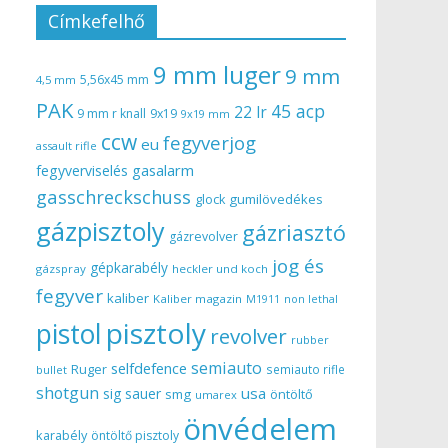
Címkefelhő
9 mm luger
9 mm
5,56x45 mm
4,5 mm
PAK
45 acp
22 lr
9 mm r knall
9x19
9x19 mm
ccw
fegyverjog
eu
assault rifle
gasalarm
fegyverviselés
gasschreckschuss
gumilövedékes
glock
gázpisztoly
gázriasztó
gázrevolver
jog és
gépkarabély
gázspray
heckler und koch
fegyver
kaliber
Kaliber magazin
non lethal
M1911
pisztoly
pistol
revolver
rubber
semiauto
selfdefence
Ruger
semiauto rifle
bullet
shotgun
usa
sig sauer
smg
öntöltő
umarex
önvédelem
karabély
öntöltő pisztoly