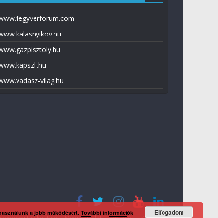
www.fegyverforum.com
www.kalasnyikov.hu
www.gazpisztoly.hu
www.kapszli.hu
www.vadasz-vilag.hu
Elfogadom
 használunk a jobb működésért.
További információk
tvédelmi tájékoztató
Média ajánlat
Előfizetés
Kapcsolat