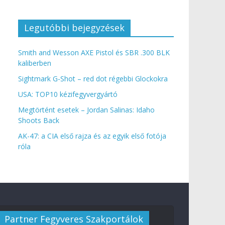
Legutóbbi bejegyzések
Smith and Wesson AXE Pistol és SBR .300 BLK
kaliberben
Sightmark G-Shot – red dot régebbi Glockokra
USA: TOP10 kézifegyvergyártó
Megtörtént esetek – Jordan Salinas: Idaho
Shoots Back
AK-47: a CIA első rajza és az egyik első fotója
róla
Partner Fegyveres Szakportálok