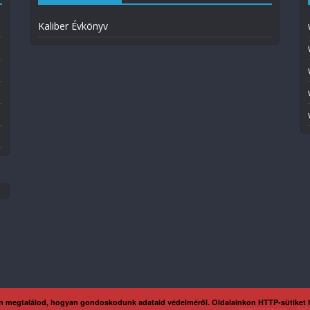
Kaliber Évkönyv
n megtalálod, hogyan gondoskodunk adataid védelméről. Oldalainkon HTTP-sütiket
Impresszum
Ada