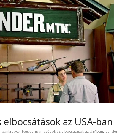
s elbocsátások az USA-ban
,
,
,
bankrupcy
Fegyveripari csődök és elbocsátások az USAban
gander