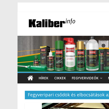
HÍREK
CIKKEK
FEGYVERVIDEÓK
Fegyveripari csődök és elbocsátások 