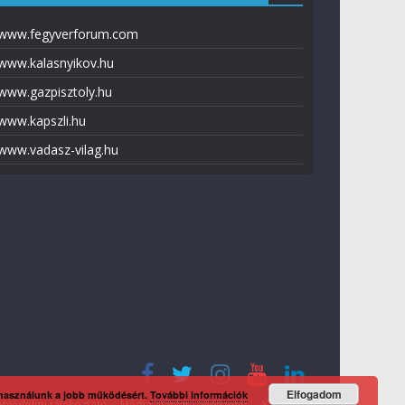
www.fegyverforum.com
www.kalasnyikov.hu
www.gazpisztoly.hu
www.kapszli.hu
www.vadasz-vilag.hu
Elfogadom
 használunk a jobb működésért.
További információk
tvédelmi tájékoztató
Média ajánlat
Előfizetés
Kapcsolat