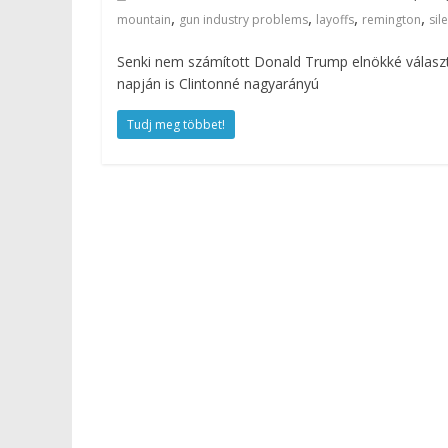
,
,
,
,
mountain
gun industry problems
layoffs
remington
sil
Senki nem számított Donald Trump elnökké válasz
napján is Clintonné nagyarányú
Tudj meg többet!