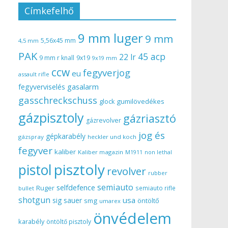
Címkefelhő
9 mm luger
9 mm
5,56x45 mm
4,5 mm
PAK
45 acp
22 lr
9 mm r knall
9x19
9x19 mm
ccw
fegyverjog
eu
assault rifle
gasalarm
fegyverviselés
gasschreckschuss
gumilövedékes
glock
gázpisztoly
gázriasztó
gázrevolver
jog és
gépkarabély
gázspray
heckler und koch
fegyver
kaliber
Kaliber magazin
non lethal
M1911
pisztoly
pistol
revolver
rubber
semiauto
selfdefence
Ruger
semiauto rifle
bullet
shotgun
usa
sig sauer
smg
öntöltő
umarex
önvédelem
karabély
öntöltő pisztoly