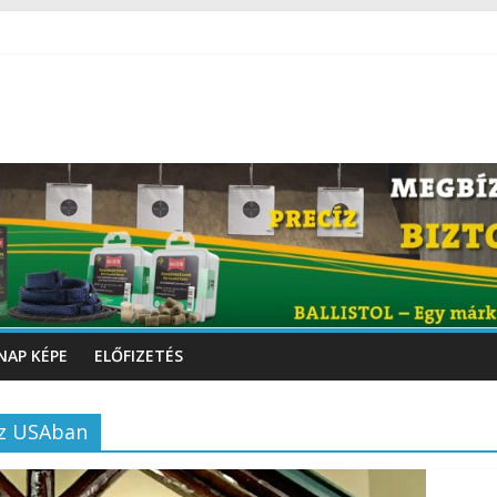
NAP KÉPE
ELŐFIZETÉS
az USAban