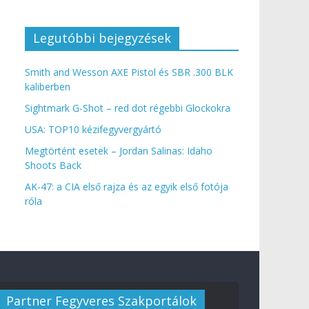
Legutóbbi bejegyzések
Smith and Wesson AXE Pistol és SBR .300 BLK
kaliberben
Sightmark G-Shot – red dot régebbi Glockokra
USA: TOP10 kézifegyvergyártó
Megtörtént esetek – Jordan Salinas: Idaho
Shoots Back
AK-47: a CIA első rajza és az egyik első fotója
róla
Partner Fegyveres Szakportálok