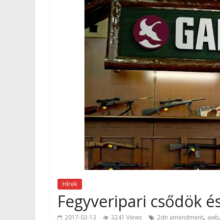
Hírek
Fegyveripari csődök é
,
2017-03-13
3241 Views
2dn amendment
awb