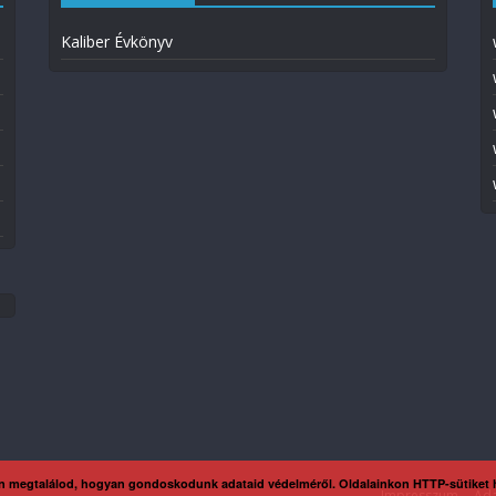
Kaliber Évkönyv
n megtalálod, hogyan gondoskodunk adataid védelméről. Oldalainkon HTTP-sütiket
Impresszum
Ada