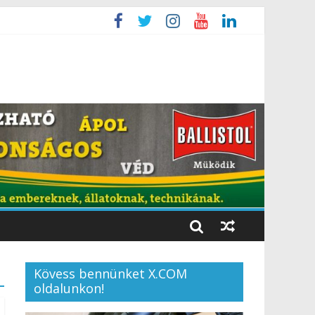
Kövess bennünket X.COM
oldalunkon!