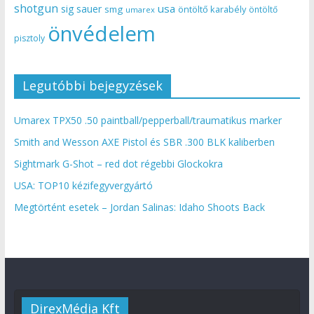
shotgun
usa
sig sauer
smg
öntöltő karabély
öntöltő
umarex
önvédelem
pisztoly
Legutóbbi bejegyzések
Umarex TPX50 .50 paintball/pepperball/traumatikus marker
Smith and Wesson AXE Pistol és SBR .300 BLK kaliberben
Sightmark G-Shot – red dot régebbi Glockokra
USA: TOP10 kézifegyvergyártó
Megtörtént esetek – Jordan Salinas: Idaho Shoots Back
DirexMédia Kft