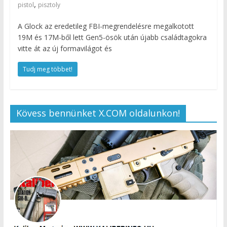
,
pistol
pisztoly
A Glock az eredetileg FBI-megrendelésre megalkotott
19M és 17M-ből lett Gen5-ösök után újabb családtagokra
vitte át az új formavilágot és
Tudj meg többet!
Kövess bennünket X.COM oldalunkon!