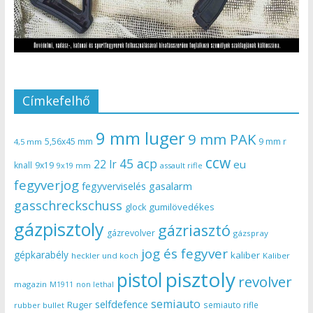
Címkefelhő
9 mm luger
9 mm PAK
5,56x45 mm
9 mm r
4,5 mm
ccw
45 acp
22 lr
eu
knall
9x19
9x19 mm
assault rifle
fegyverjog
gasalarm
fegyverviselés
gasschreckschuss
gumilövedékes
glock
gázpisztoly
gázriasztó
gázrevolver
gázspray
jog és fegyver
gépkarabély
kaliber
heckler und koch
Kaliber
pisztoly
pistol
revolver
magazin
non lethal
M1911
semiauto
selfdefence
Ruger
semiauto rifle
rubber bullet