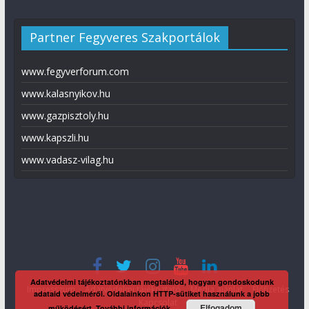
Partner Fegyveres Szakportálok
www.fegyverforum.com
www.kalasnyikov.hu
www.gazpisztoly.hu
www.kapszli.hu
www.vadasz-vilag.hu
Adatvédelmi tájékoztatónkban megtalálod, hogyan gondoskodunk
Impresszum
Adatvédelmi tájékoztató
Média ajánlat
Előfizetés
adataid védelméről. Oldalainkon HTTP-sütiket használunk a jobb
Kapcsolat
Elfogadom
működésért.
További információk