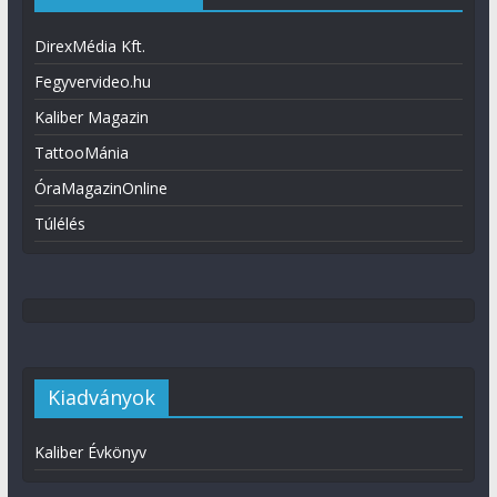
DirexMédia Kft.
Fegyvervideo.hu
Kaliber Magazin
TattooMánia
ÓraMagazinOnline
Túlélés
Kiadványok
Kaliber Évkönyv