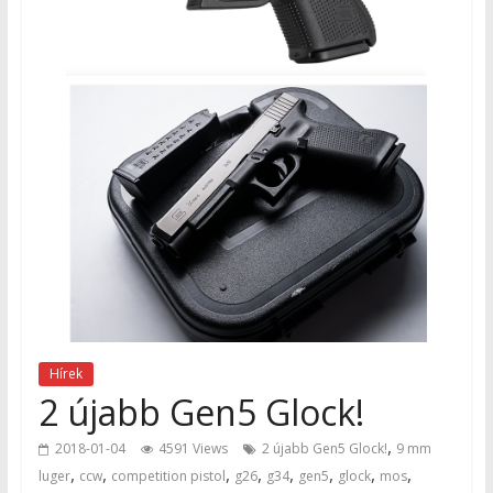
Hírek
2 újabb Gen5 Glock!
,
2018-01-04
4591 Views
2 újabb Gen5 Glock!
9 mm
,
,
,
,
,
,
,
,
luger
ccw
competition pistol
g26
g34
gen5
glock
mos