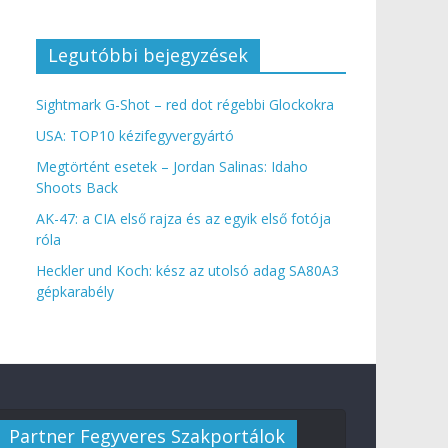
Legutóbbi bejegyzések
Sightmark G-Shot – red dot régebbi Glockokra
USA: TOP10 kézifegyvergyártó
Megtörtént esetek – Jordan Salinas: Idaho
Shoots Back
AK-47: a CIA első rajza és az egyik első fotója
róla
Heckler und Koch: kész az utolsó adag SA80A3
gépkarabély
Partner Fegyveres Szakportálok