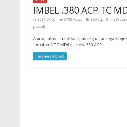
Hírek
IMBEL .380 ACP TC M
,
2017-07-05
3798 Views
380 acp
9 mm Browni
pisztoly
A brazil állami Imbel hadiipari cég újdonsága kif
fomátumú TC MD6 pisztoly .380 ACP,
Tudj meg többet!