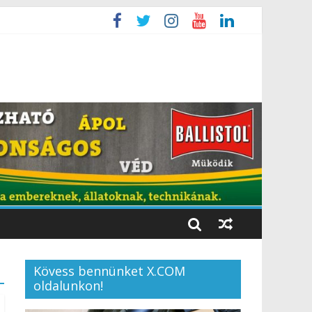
Kövess bennünket X.COM
oldalunkon!