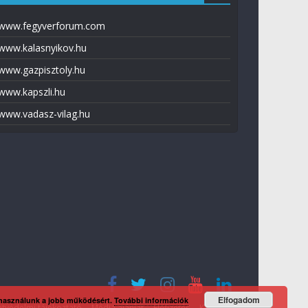
www.fegyverforum.com
www.kalasnyikov.hu
www.gazpisztoly.hu
www.kapszli.hu
www.vadasz-vilag.hu
Elfogadom
 használunk a jobb működésért.
További információk
tvédelmi tájékoztató
Média ajánlat
Előfizetés
Kapcsolat