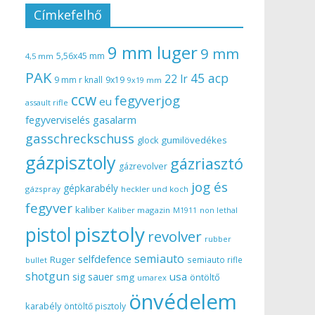
Címkefelhő
9 mm luger
9 mm
5,56x45 mm
4,5 mm
PAK
45 acp
22 lr
9 mm r knall
9x19
9x19 mm
ccw
fegyverjog
eu
assault rifle
gasalarm
fegyverviselés
gasschreckschuss
gumilövedékes
glock
gázpisztoly
gázriasztó
gázrevolver
jog és
gépkarabély
gázspray
heckler und koch
fegyver
kaliber
Kaliber magazin
non lethal
M1911
pisztoly
pistol
revolver
rubber
semiauto
selfdefence
Ruger
semiauto rifle
bullet
shotgun
usa
sig sauer
smg
öntöltő
umarex
önvédelem
karabély
öntöltő pisztoly