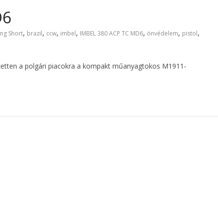
D6
,
,
,
,
,
,
,
ng Short
brazil
ccw
imbel
IMBEL 380 ACP TC MD6
önvédelem
pistol
ejezetten a polgári piacokra a kompakt műanyagtokos M1911-