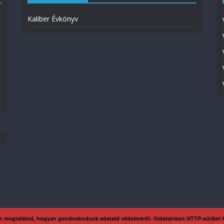
Kaliber Évkönyv
n megtalálod, hogyan gondoskodunk adataid védelméről. Oldalainkon HTTP-sütiket
Impresszum
Ada