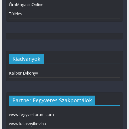
ÓraMagazinOnline
Túlélés
Kiadványok
Kaliber Évkönyv
Partner Fegyveres Szakportálok
www.fegyverforum.com
www.kalasnyikov.hu