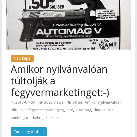
Nap képe
Amikor nyilvánvalóan
túltolják a
fegyvermarketinget:-)
,
2017-04-03
3093 Views
50 ae
Amikor nyilvánvalóan
,
,
,
túltolják a fegyvermarketinget:)
amt
automag
dinosaurus
,
,
hunting
marketing
reklám
Tudj meg többet!