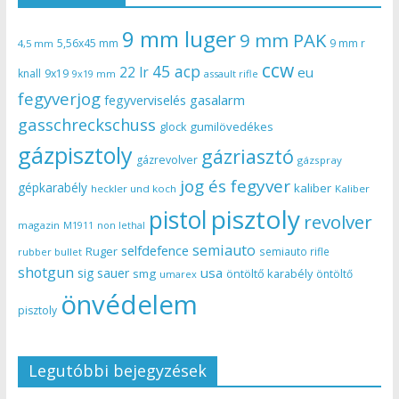
9 mm luger
9 mm PAK
5,56x45 mm
9 mm r
4,5 mm
ccw
45 acp
22 lr
eu
knall
9x19
9x19 mm
assault rifle
fegyverjog
gasalarm
fegyverviselés
gasschreckschuss
gumilövedékes
glock
gázpisztoly
gázriasztó
gázrevolver
gázspray
jog és fegyver
gépkarabély
kaliber
heckler und koch
Kaliber
pisztoly
pistol
revolver
magazin
non lethal
M1911
semiauto
selfdefence
Ruger
semiauto rifle
rubber bullet
shotgun
usa
sig sauer
smg
öntöltő karabély
öntöltő
umarex
önvédelem
pisztoly
Legutóbbi bejegyzések