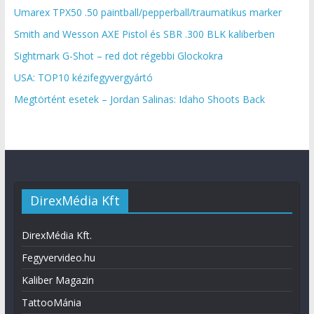
Umarex TPX50 .50 paintball/pepperball/traumatikus marker
Smith and Wesson AXE Pistol és SBR .300 BLK kaliberben
Sightmark G-Shot – red dot régebbi Glockokra
USA: TOP10 kézifegyvergyártó
Megtörtént esetek – Jordan Salinas: Idaho Shoots Back
DirexMédia Kft
DirexMédia Kft.
Fegyvervideo.hu
Kaliber Magazin
TattooMánia