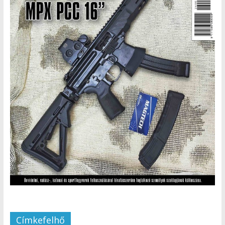
Címkefelhő