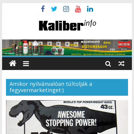
Amikor nyilvánvalóan túltolják a
fegyvermarketinget:)