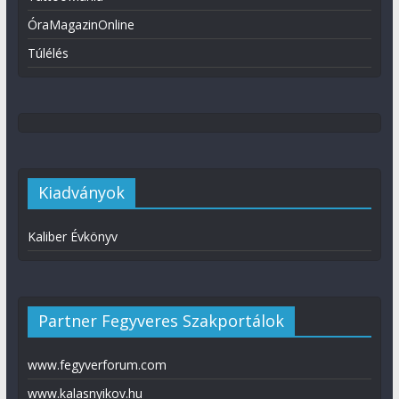
ÓraMagazinOnline
Túlélés
Kiadványok
Kaliber Évkönyv
Partner Fegyveres Szakportálok
www.fegyverforum.com
www.kalasnyikov.hu