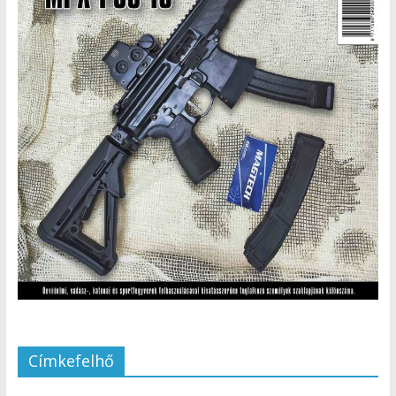
Címkefelhő