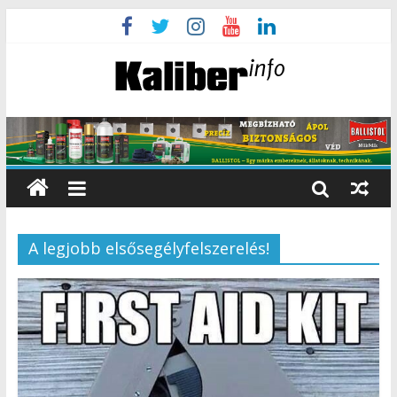
A legjobb elsősegélyfelszerelés!