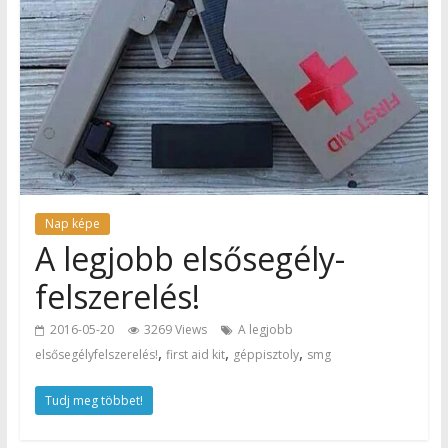
Nap képe
A legjobb elsősegély-
felszerelés!
2016-05-20
3269 Views
A legjobb
,
,
,
elsősegélyfelszerelés!
first aid kit
géppisztoly
smg
Tudj meg többet!