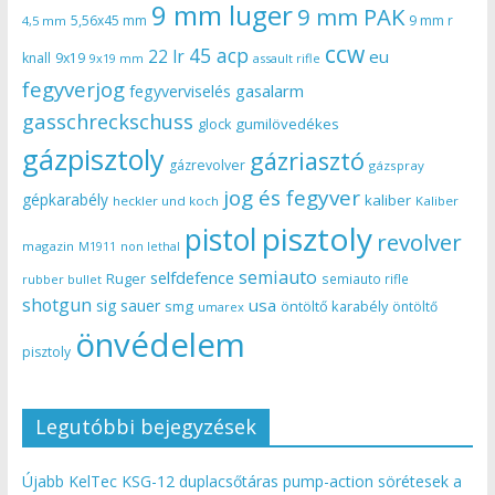
9 mm luger
9 mm PAK
5,56x45 mm
9 mm r
4,5 mm
ccw
45 acp
22 lr
eu
knall
9x19
9x19 mm
assault rifle
fegyverjog
gasalarm
fegyverviselés
gasschreckschuss
gumilövedékes
glock
gázpisztoly
gázriasztó
gázrevolver
gázspray
jog és fegyver
gépkarabély
kaliber
heckler und koch
Kaliber
pisztoly
pistol
revolver
magazin
non lethal
M1911
semiauto
selfdefence
Ruger
semiauto rifle
rubber bullet
shotgun
usa
sig sauer
smg
öntöltő karabély
öntöltő
umarex
önvédelem
pisztoly
Legutóbbi bejegyzések
Újabb KelTec KSG-12 duplacsőtáras pump-action sörétesek a