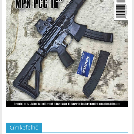
Címkefelhő