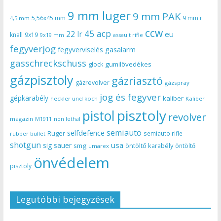
9 mm luger
9 mm PAK
5,56x45 mm
9 mm r
4,5 mm
ccw
45 acp
22 lr
eu
knall
9x19
9x19 mm
assault rifle
fegyverjog
gasalarm
fegyverviselés
gasschreckschuss
gumilövedékes
glock
gázpisztoly
gázriasztó
gázrevolver
gázspray
jog és fegyver
gépkarabély
kaliber
heckler und koch
Kaliber
pisztoly
pistol
revolver
magazin
non lethal
M1911
semiauto
selfdefence
Ruger
semiauto rifle
rubber bullet
shotgun
usa
sig sauer
smg
öntöltő karabély
öntöltő
umarex
önvédelem
pisztoly
Legutóbbi bejegyzések