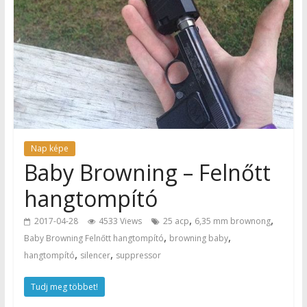
Nap képe
Baby Browning – Felnőtt
hangtompító
,
,
2017-04-28
4533 Views
25 acp
6,35 mm brownong
,
,
Baby Browning Felnőtt hangtompító
browning baby
,
,
hangtompító
silencer
suppressor
Tudj meg többet!