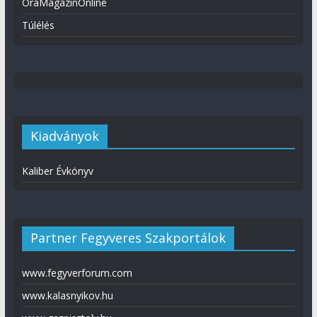
ÓraMagazinOnline
Túlélés
Kiadványok
Kaliber Évkönyv
Partner Fegyveres Szakportálok
www.fegyverforum.com
www.kalasnyikov.hu