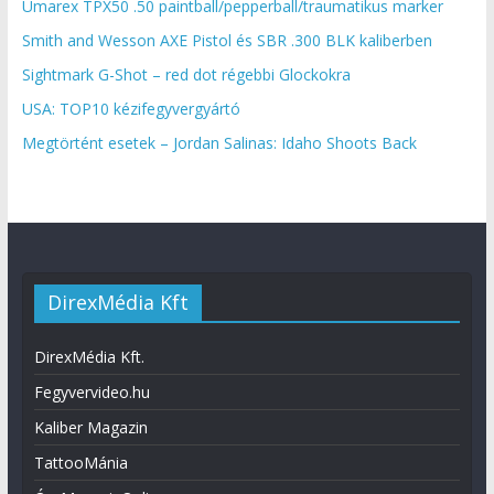
Umarex TPX50 .50 paintball/pepperball/traumatikus marker
Smith and Wesson AXE Pistol és SBR .300 BLK kaliberben
Sightmark G-Shot – red dot régebbi Glockokra
USA: TOP10 kézifegyvergyártó
Megtörtént esetek – Jordan Salinas: Idaho Shoots Back
DirexMédia Kft
DirexMédia Kft.
Fegyvervideo.hu
Kaliber Magazin
TattooMánia