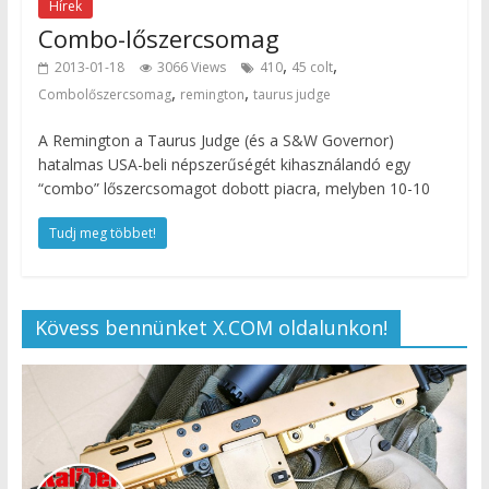
Hírek
Combo-lőszercsomag
,
,
2013-01-18
3066 Views
410
45 colt
,
,
Combolőszercsomag
remington
taurus judge
A Remington a Taurus Judge (és a S&W Governor)
hatalmas USA-beli népszerűségét kihasználandó egy
“combo” lőszercsomagot dobott piacra, melyben 10-10
Tudj meg többet!
Kövess bennünket X.COM oldalunkon!