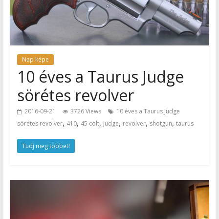
Nap képe
10 éves a Taurus Judge
sörétes revolver
2016-09-21
3726 Views
10 éves a Taurus Judge
,
,
,
,
,
,
sörétes revolver
410
45 colt
judge
revolver
shotgun
taurus
Tudj meg többet!