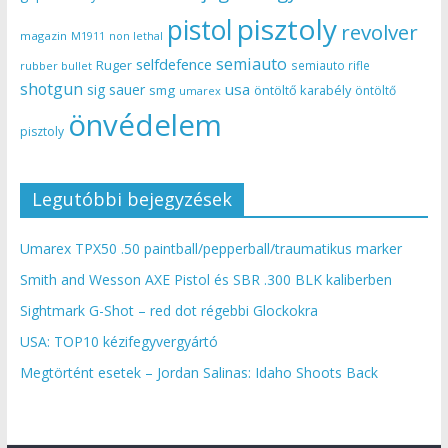
pisztoly
pistol
revolver
magazin
non lethal
M1911
semiauto
selfdefence
Ruger
semiauto rifle
rubber bullet
shotgun
usa
sig sauer
smg
öntöltő karabély
öntöltő
umarex
önvédelem
pisztoly
Legutóbbi bejegyzések
Umarex TPX50 .50 paintball/pepperball/traumatikus marker
Smith and Wesson AXE Pistol és SBR .300 BLK kaliberben
Sightmark G-Shot – red dot régebbi Glockokra
USA: TOP10 kézifegyvergyártó
Megtörtént esetek – Jordan Salinas: Idaho Shoots Back