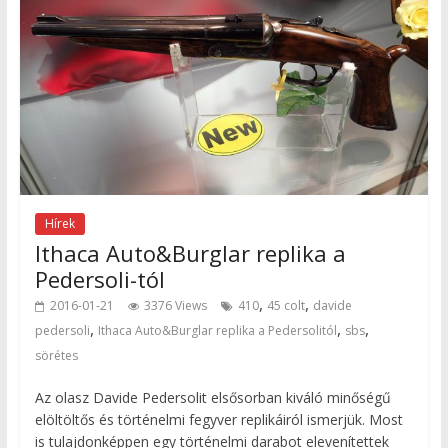
Hírek
Ithaca Auto&Burglar replika a
Pedersoli-tól
,
,
2016-01-21
3376 Views
410
45 colt
davide
,
,
,
pedersoli
Ithaca Auto&Burglar replika a Pedersolitól
sbs
sörétes
Az olasz Davide Pedersolit elsősorban kiváló minőségű
elöltöltős és történelmi fegyver replikáiról ismerjük. Most
is tulajdonképpen egy történelmi darabot elevenítettek