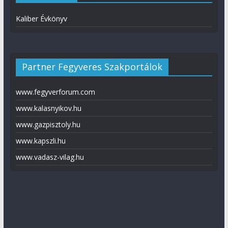
Kaliber Évkönyv
Partner Fegyveres Szakportálok
www.fegyverforum.com
www.kalasnyikov.hu
www.gazpisztoly.hu
www.kapszli.hu
www.vadasz-vilag.hu