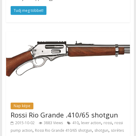
Tudj meg többet!
Nap képe
Rossi Rio Grande .410/65 shotgun
,
,
,
2015-10-02
3883 Views
410
lever action
rossi
rossi
,
,
,
pump action
Rossi Rio Grande 410/65 shotgun
shotgun
sörétes