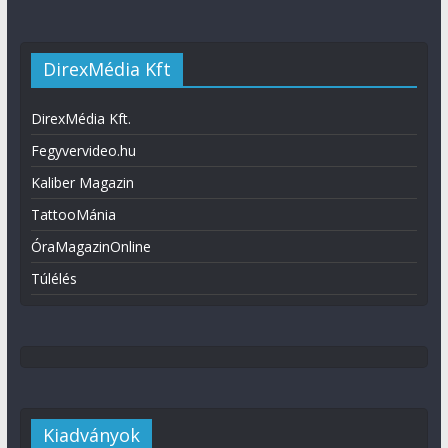
DirexMédia Kft
DirexMédia Kft.
Fegyvervideo.hu
Kaliber Magazin
TattooMánia
ÓraMagazinOnline
Túlélés
Kiadványok