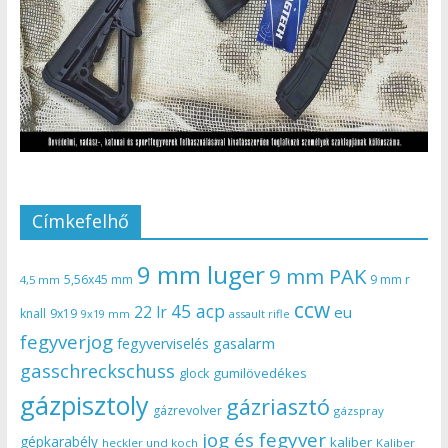
Címkefelhő
9 mm luger
9 mm PAK
5,56x45 mm
9 mm r
4,5 mm
ccw
45 acp
22 lr
eu
knall
9x19
9x19 mm
assault rifle
fegyverjog
gasalarm
fegyverviselés
gasschreckschuss
gumilövedékes
glock
gázpisztoly
gázriasztó
gázrevolver
gázspray
jog és fegyver
gépkarabély
kaliber
heckler und koch
Kaliber