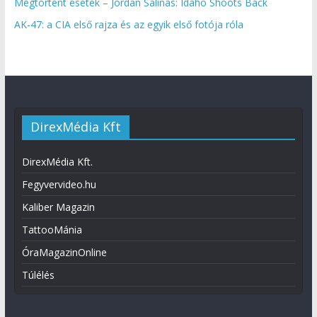
Megtörtént esetek – Jordan Salinas: Idaho Shoots Back
AK-47: a CIA első rajza és az egyik első fotója róla
DirexMédia Kft
DirexMédia Kft.
Fegyvervideo.hu
Kaliber Magazin
TattooMánia
ÓraMagazinOnline
Túlélés