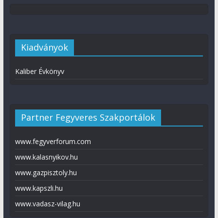
Kiadványok
Kaliber Évkönyv
Partner Fegyveres Szakportálok
www.fegyverforum.com
www.kalasnyikov.hu
www.gazpisztoly.hu
www.kapszli.hu
www.vadasz-vilag.hu