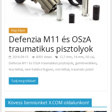
Nap képe
Defenzia M11 és OSzA
traumatikus pisztolyok
,
,
,
2016-09-15
6055 Views
12,7 mm
16 mm
50 cal
,
,
Defenzia M11 és OSzA traumatikus pisztolyok
gumilövedékes
,
,
,
less lethal
nem halálos fegyver
non lethal
traumatic pistol
Tudj meg többet!
Kövess bennünket X.COM oldalunkon!