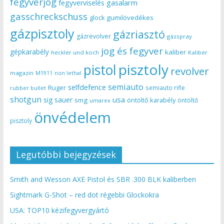
fegyverjog
gasalarm
fegyverviselés
gasschreckschuss
gumilövedékes
glock
gázpisztoly
gázriasztó
gázrevolver
gázspray
jog és fegyver
gépkarabély
kaliber
heckler und koch
Kaliber
pisztoly
pistol
revolver
magazin
non lethal
M1911
semiauto
selfdefence
Ruger
semiauto rifle
rubber bullet
shotgun
usa
sig sauer
smg
öntöltő karabély
öntöltő
umarex
önvédelem
pisztoly
Legutóbbi bejegyzések
Smith and Wesson AXE Pistol és SBR .300 BLK kaliberben
Sightmark G-Shot – red dot régebbi Glockokra
USA: TOP10 kézifegyvergyártó