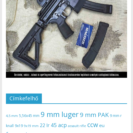
Címkefelhő
9 mm luger
9 mm PAK
5,56x45 mm
9 mm r
4,5 mm
ccw
45 acp
22 lr
eu
knall
9x19
9x19 mm
assault rifle