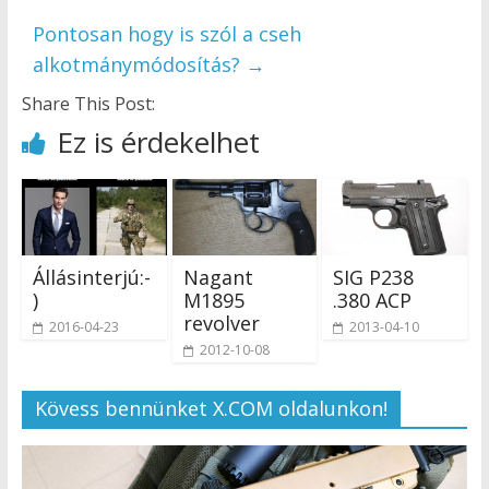
Pontosan hogy is szól a cseh
alkotmánymódosítás?
→
Share This Post:
Ez is érdekelhet
Állásinterjú:-
Nagant
SIG P238
)
M1895
.380 ACP
revolver
2016-04-23
2013-04-10
2012-10-08
Kövess bennünket X.COM oldalunkon!