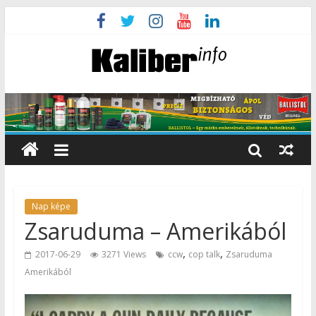
Nap képe
Zsaruduma – Amerikából
,
,
2017-06-29
3271 Views
ccw
cop talk
Zsaruduma
Amerikából