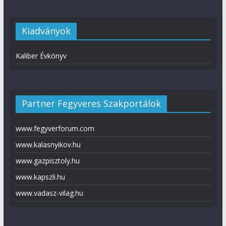
Kiadványok
Kaliber Évkönyv
Partner Fegyveres Szakportálok
www.fegyverforum.com
www.kalasnyikov.hu
www.gazpisztoly.hu
www.kapszli.hu
www.vadasz-vilag.hu