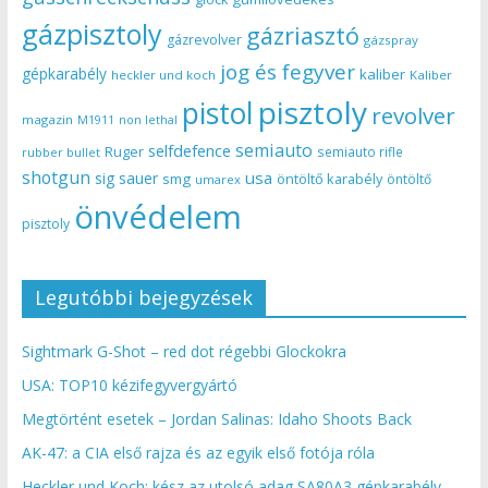
gázpisztoly
gázriasztó
gázrevolver
gázspray
jog és fegyver
gépkarabély
kaliber
heckler und koch
Kaliber
pisztoly
pistol
revolver
magazin
non lethal
M1911
semiauto
selfdefence
Ruger
semiauto rifle
rubber bullet
shotgun
usa
sig sauer
smg
öntöltő karabély
öntöltő
umarex
önvédelem
pisztoly
Legutóbbi bejegyzések
Sightmark G-Shot – red dot régebbi Glockokra
USA: TOP10 kézifegyvergyártó
Megtörtént esetek – Jordan Salinas: Idaho Shoots Back
AK-47: a CIA első rajza és az egyik első fotója róla
Heckler und Koch: kész az utolsó adag SA80A3 gépkarabély