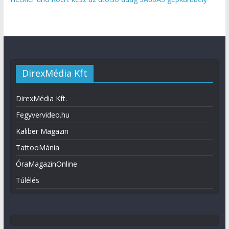
DirexMédia Kft
DirexMédia Kft.
Fegyvervideo.hu
Kaliber Magazin
TattooMánia
ÓraMagazinOnline
Túlélés