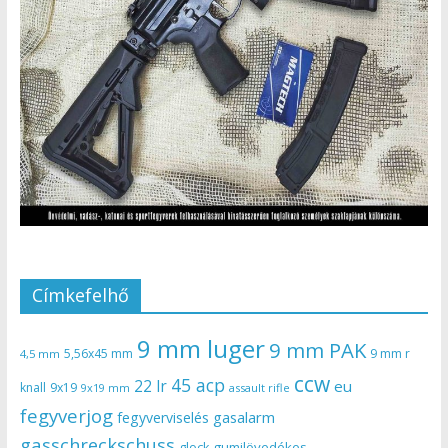
Címkefelhő
9 mm luger
9 mm PAK
5,56x45 mm
9 mm r
4,5 mm
ccw
45 acp
22 lr
eu
knall
9x19
9x19 mm
assault rifle
fegyverjog
gasalarm
fegyverviselés
gasschreckschuss
gumilövedékes
glock