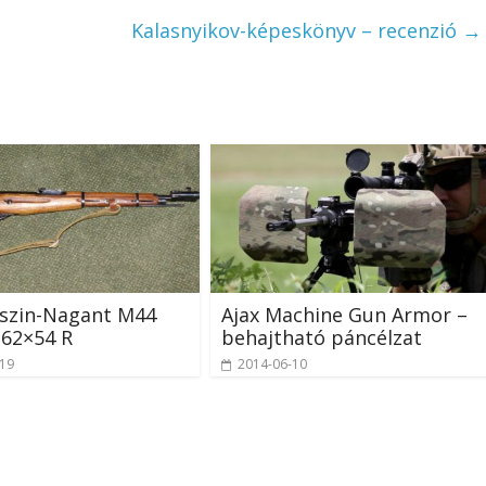
Kalasnyikov-képeskönyv – recenzió
→
szin-Nagant M44
Ajax Machine Gun Armor –
,62×54 R
behajtható páncélzat
-19
2014-06-10