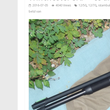
,
,
2016-07-05
4040 Views
12/50
12/70
istambu
belül van