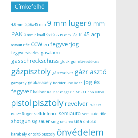
Címkefelhő
9 mm luger
9 mm
5,56x45 mm
4,5 mm
PAK
45 acp
22 lr
9 mm r knall
9x19
9x19 mm
ccw
fegyverjog
eu
assault rifle
gasalarm
fegyverviselés
gasschreckschuss
gumilövedékes
glock
gázpisztoly
gázriasztó
gázrevolver
jog és
gépkarabély
gázspray
heckler und koch
fegyver
kaliber
Kaliber magazin
non lethal
M1911
pisztoly
pistol
revolver
rubber
semiauto
selfdefence
Ruger
semiauto rifle
bullet
shotgun
usa
sig sauer
smg
öntöltő
umarex
önvédelem
karabély
öntöltő pisztoly