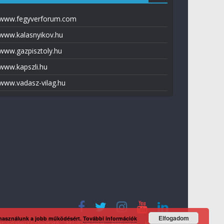
www.fegyverforum.com
www.kalasnyikov.hu
www.gazpisztoly.hu
www.kapszli.hu
www.vadasz-vilag.hu
Elfogadom
 használunk a jobb működésért.
További információk
tvédelmi tájékoztató
Média ajánlat
Előfizetés
Kapcsolat