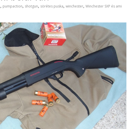
,
,
,
,
,
l
pumpaction
shotgun
sörétes puska
winchester
Winchester SXP és ami