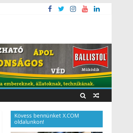
Kövess bennünket X.COM
oldalunkon!