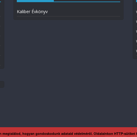
Kaliber Évkönyv
n megtalálod, hogyan gondoskodunk adataid védelméről. Oldalainkon HTTP-sütiket
Impresszum
Ada