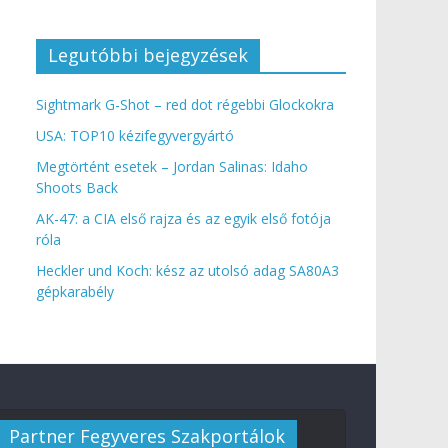
Legutóbbi bejegyzések
Sightmark G-Shot – red dot régebbi Glockokra
USA: TOP10 kézifegyvergyártó
Megtörtént esetek – Jordan Salinas: Idaho
Shoots Back
AK-47: a CIA első rajza és az egyik első fotója
róla
Heckler und Koch: kész az utolsó adag SA80A3
gépkarabély
Partner Fegyveres Szakportálok