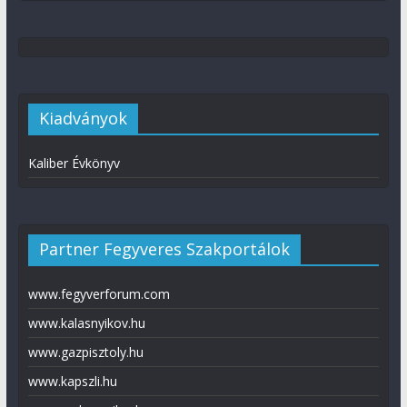
Kiadványok
Kaliber Évkönyv
Partner Fegyveres Szakportálok
www.fegyverforum.com
www.kalasnyikov.hu
www.gazpisztoly.hu
www.kapszli.hu