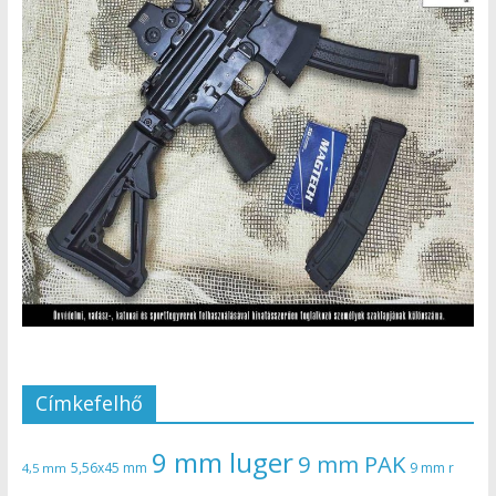
Címkefelhő
9 mm luger
9 mm PAK
5,56x45 mm
9 mm r
4,5 mm