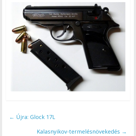
←
Újra: Glock 17L
Kalasnyikov-termelésnövekedés
→