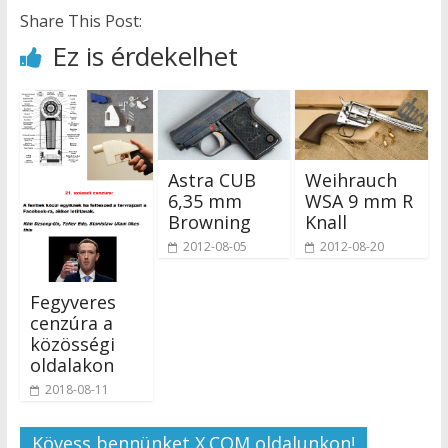
Share This Post:
Ez is érdekelhet
Astra CUB
Weihrauch
6,35 mm
WSA 9 mm R
Browning
Knall
2012-08-05
2012-08-20
Fegyveres
cenzúra a
közösségi
oldalakon
2018-08-11
Kövess bennünket X.COM oldalunkon!