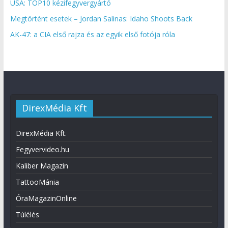
USA: TOP10 kézifegyvergyártó
Megtörtént esetek – Jordan Salinas: Idaho Shoots Back
AK-47: a CIA első rajza és az egyik első fotója róla
DirexMédia Kft
DirexMédia Kft.
Fegyvervideo.hu
Kaliber Magazin
TattooMánia
ÓraMagazinOnline
Túlélés