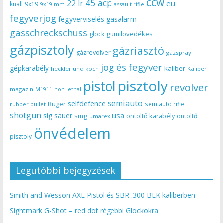
ccw
45 acp
22 lr
eu
knall
9x19
9x19 mm
assault rifle
fegyverjog
gasalarm
fegyverviselés
gasschreckschuss
gumilövedékes
glock
gázpisztoly
gázriasztó
gázrevolver
gázspray
jog és fegyver
gépkarabély
kaliber
heckler und koch
Kaliber
pisztoly
pistol
revolver
magazin
non lethal
M1911
semiauto
selfdefence
Ruger
semiauto rifle
rubber bullet
shotgun
usa
sig sauer
smg
öntöltő karabély
öntöltő
umarex
önvédelem
pisztoly
Legutóbbi bejegyzések
Smith and Wesson AXE Pistol és SBR .300 BLK kaliberben
Sightmark G-Shot – red dot régebbi Glockokra