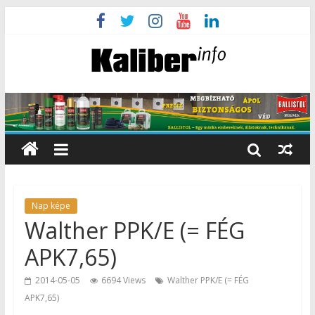
Nap képe
Walther PPK/E (= FÉG
APK7,65)
2014-05-05
6694 Views
Walther PPK/E (= FÉG
APK7,65)