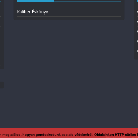
Kaliber Évkönyv
n megtalálod, hogyan gondoskodunk adataid védelméről. Oldalainkon HTTP-sütiket
Impresszum
Ada