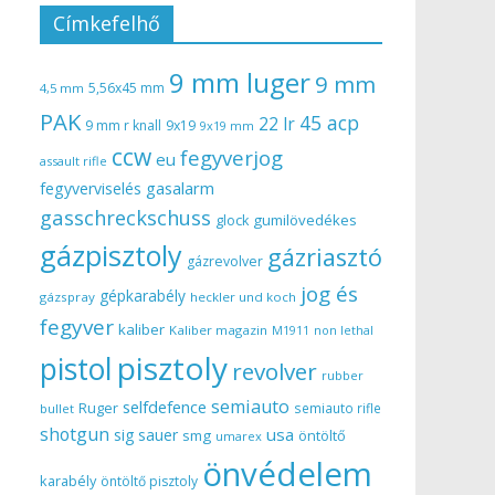
Címkefelhő
9 mm luger
9 mm
5,56x45 mm
4,5 mm
PAK
45 acp
22 lr
9 mm r knall
9x19
9x19 mm
ccw
fegyverjog
eu
assault rifle
gasalarm
fegyverviselés
gasschreckschuss
gumilövedékes
glock
gázpisztoly
gázriasztó
gázrevolver
jog és
gépkarabély
gázspray
heckler und koch
fegyver
kaliber
Kaliber magazin
non lethal
M1911
pisztoly
pistol
revolver
rubber
semiauto
selfdefence
Ruger
semiauto rifle
bullet
shotgun
usa
sig sauer
smg
öntöltő
umarex
önvédelem
karabély
öntöltő pisztoly