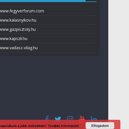
www.fegyverforum.com
www.kalasnyikov.hu
www.gazpisztoly.hu
www.kapszli.hu
www.vadasz-vilag.hu
Elfogadom
 használunk a jobb működésért.
További információk
tvédelmi tájékoztató
Média ajánlat
Előfizetés
Kapcsolat