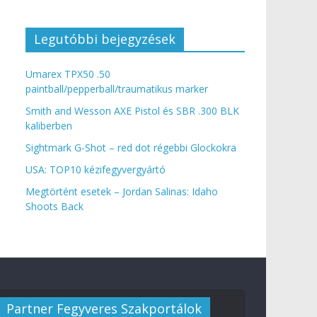
Legutóbbi bejegyzések
Umarex TPX50 .50
paintball/pepperball/traumatikus marker
Smith and Wesson AXE Pistol és SBR .300 BLK
kaliberben
Sightmark G-Shot – red dot régebbi Glockokra
USA: TOP10 kézifegyvergyártó
Megtörtént esetek – Jordan Salinas: Idaho
Shoots Back
Partner Fegyveres Szakportálok