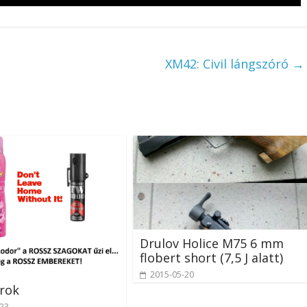
XM42: Civil lángszóró
→
Drulov Holice M75 6 mm
flobert short (7,5 J alatt)
2015-05-20
rok
-23