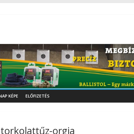
NAP KÉPE
ELŐFIZETÉS
 torkolattűz-orgia