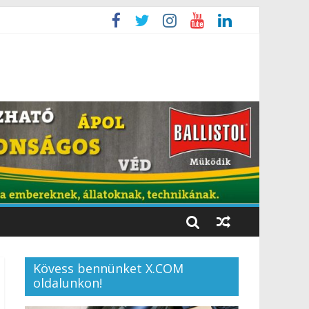
Kövess bennünket X.COM
oldalunkon!