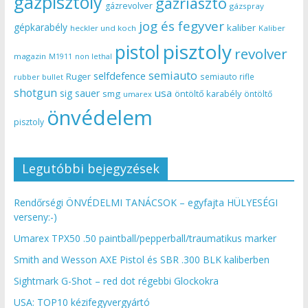
gázpisztoly
gázriasztó
gázrevolver
gázspray
jog és fegyver
gépkarabély
kaliber
heckler und koch
Kaliber
pisztoly
pistol
revolver
magazin
non lethal
M1911
semiauto
selfdefence
Ruger
semiauto rifle
rubber bullet
shotgun
usa
sig sauer
smg
öntöltő karabély
öntöltő
umarex
önvédelem
pisztoly
Legutóbbi bejegyzések
Rendőrségi ÖNVÉDELMI TANÁCSOK – egyfajta HÜLYESÉGI
verseny:-)
Umarex TPX50 .50 paintball/pepperball/traumatikus marker
Smith and Wesson AXE Pistol és SBR .300 BLK kaliberben
Sightmark G-Shot – red dot régebbi Glockokra
USA: TOP10 kézifegyvergyártó