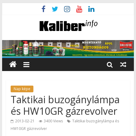
Nap képe
Taktikai buzogánylámpa
és HW10GR gázrevolver
2013-02-21
3400 Views
Taktikai buzogánylámpa és
HW10GR gázrevolver