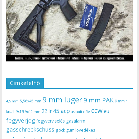
Címkefelhő
9 mm luger
9 mm PAK
5,56x45 mm
9 mm r
4,5 mm
ccw
45 acp
22 lr
eu
knall
9x19
9x19 mm
assault rifle
fegyverjog
gasalarm
fegyverviselés
gasschreckschuss
gumilövedékes
glock