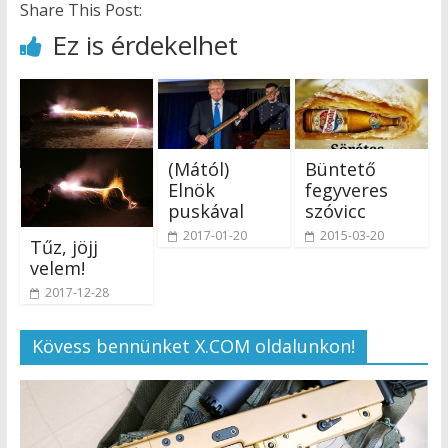
Share This Post:
Ez is érdekelhet
(Mától)
Büntető
Elnök
fegyveres
puskával
szóvicc
2017-01-20
2015-03-20
Tűz, jöjj
velem!
2017-12-28
Kövess bennünket X.COM oldalunkon!