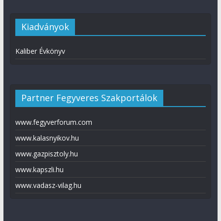
Kiadványok
Kaliber Évkönyv
Partner Fegyveres Szakportálok
www.fegyverforum.com
www.kalasnyikov.hu
www.gazpisztoly.hu
www.kapszli.hu
www.vadasz-vilag.hu