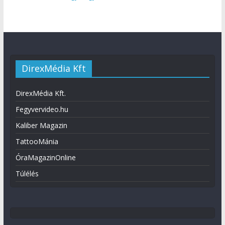
DirexMédia Kft
DirexMédia Kft.
Fegyvervideo.hu
Kaliber Magazin
TattooMánia
ÓraMagazinOnline
Túlélés