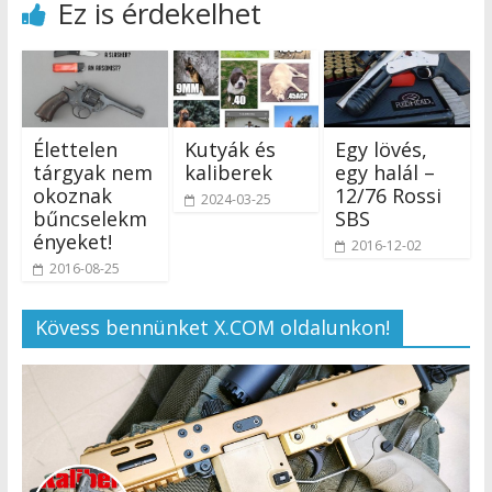
Ez is érdekelhet
Élettelen
Kutyák és
Egy lövés,
tárgyak nem
kaliberek
egy halál –
okoznak
12/76 Rossi
2024-03-25
bűncselekm
SBS
ényeket!
2016-12-02
2016-08-25
Kövess bennünket X.COM oldalunkon!