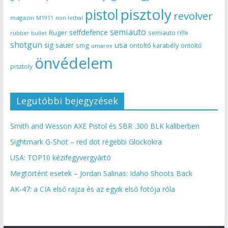
pisztoly
pistol
revolver
magazin
non lethal
M1911
semiauto
selfdefence
Ruger
semiauto rifle
rubber bullet
shotgun
usa
sig sauer
smg
öntöltő karabély
öntöltő
umarex
önvédelem
pisztoly
Legutóbbi bejegyzések
Smith and Wesson AXE Pistol és SBR .300 BLK kaliberben
Sightmark G-Shot – red dot régebbi Glockokra
USA: TOP10 kézifegyvergyártó
Megtörtént esetek – Jordan Salinas: Idaho Shoots Back
AK-47: a CIA első rajza és az egyik első fotója róla