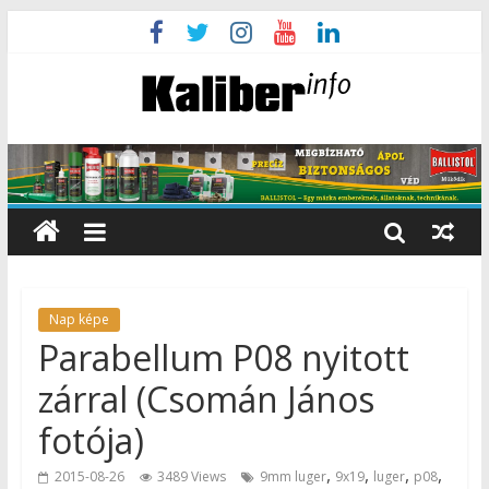
Nap képe
Parabellum P08 nyitott
zárral (Csomán János
fotója)
,
,
,
,
2015-08-26
3489 Views
9mm luger
9x19
luger
p08