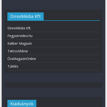
DirexMédia Kft
DirexMédia Kft.
Fegyvervideo.hu
Kaliber Magazin
TattooMánia
ÓraMagazinOnline
Túlélés
Kiadványok