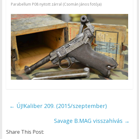
Parabellum P08 nyitott zárral (Csomán János fotója)
←
ÚJ!Kaliber 209. (2015/szeptember)
Savage B.MAG visszahívás
→
Share This Post: