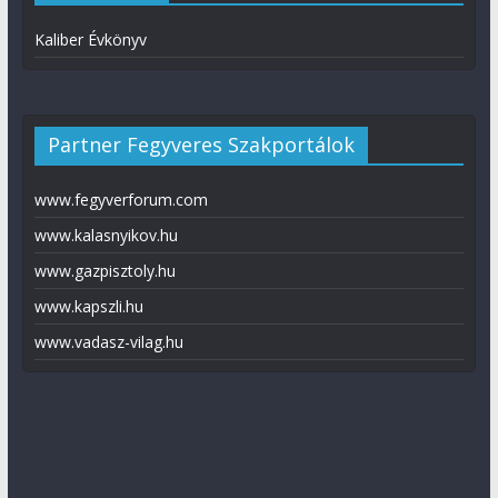
Kaliber Évkönyv
Partner Fegyveres Szakportálok
www.fegyverforum.com
www.kalasnyikov.hu
www.gazpisztoly.hu
www.kapszli.hu
www.vadasz-vilag.hu