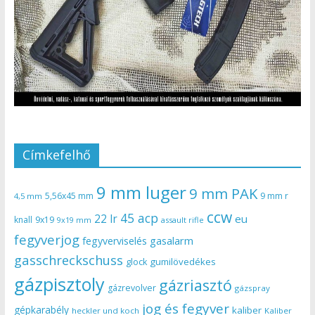
Címkefelhő
9 mm luger
9 mm PAK
5,56x45 mm
9 mm r
4,5 mm
ccw
45 acp
22 lr
eu
knall
9x19
9x19 mm
assault rifle
fegyverjog
gasalarm
fegyverviselés
gasschreckschuss
gumilövedékes
glock
gázpisztoly
gázriasztó
gázrevolver
gázspray
jog és fegyver
gépkarabély
kaliber
heckler und koch
Kaliber