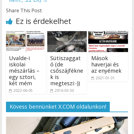
Share This Post:
Ez is érdekelhet
Uvalde-i
Sütiszaggat
Mások
iskolai
ó (de
haverjai és
mészárlás –
csőszájfékne
az enyémek
egy sztori,
k is
2021-01-31
két mém
megteszi:-))
2022-06-05
2016-03-30
Kövess bennünket X.COM oldalunkon!