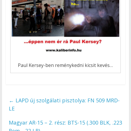
Paul Kersey-ben reménykedni kicsit kevés…
←
LAPD új szolgálati pisztolya: FN 509 MRD-
LE
Magyar AR-15 – 2. rész: BTS-15 (.300 BLK, .223
Rem., .22 LR)
→