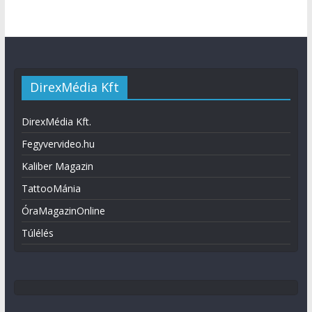
DirexMédia Kft
DirexMédia Kft.
Fegyvervideo.hu
Kaliber Magazin
TattooMánia
ÓraMagazinOnline
Túlélés