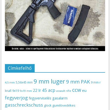
Címkefelhő
9 mm luger
9 mm PAK
5,56x45 mm
9 mm r
4,5 mm
ccw
45 acp
22 lr
eu
knall
9x19
9x19 mm
assault rifle
fegyverjog
gasalarm
fegyverviselés
gasschreckschuss
gumilövedékes
glock