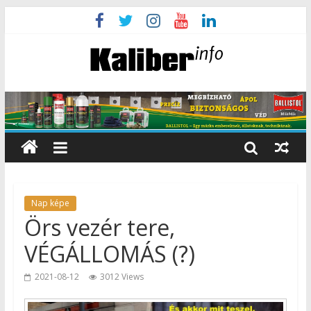
Nap képe
Örs vezér tere,
VÉGÁLLOMÁS (?)
2021-08-12
3012 Views