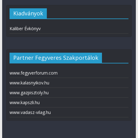
Kiadványok
Kaliber Évkönyv
Partner Fegyveres Szakportálok
www.fegyverforum.com
www.kalasnyikov.hu
www.gazpisztoly.hu
www.kapszli.hu
www.vadasz-vilag.hu