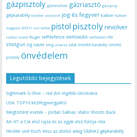
gázpisztoly
gázriasztó
gázrevolver
gázspray
jog és fegyver
gépkarabély
kaliber
heckler und koch
Kaliber
pisztoly
pistol
revolver
magazin
non lethal
M1911
semiauto
selfdefence
Ruger
semiauto rifle
rubber bullet
shotgun
usa
sig sauer
smg
öntöltő karabély
öntöltő
umarex
önvédelem
pisztoly
Legutóbbi bejegyzések
Sightmark G-Shot – red dot régebbi Glockokra
USA: TOP10 kézifegyvergyártó
Megtörtént esetek – Jordan Salinas: Idaho Shoots Back
AK-47: a CIA első rajza és az egyik első fotója róla
Heckler und Koch: kész az utolsó adag SA80A3 gépkarabély