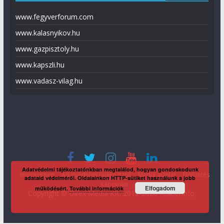
www.fegyverforum.com
www.kalasnyikov.hu
www.gazpisztoly.hu
www.kapszli.hu
www.vadasz-vilag.hu
Adatvédelmi tájékoztatónkban megtalálod, hogyan gondoskodunk
Impresszum
Adatvédelmi tájékoztató
Média ajánlat
Előfizetés
adataid védelméről. Oldalainkon HTTP-sütiket használunk a jobb
Kapcsolat
Elfogadom
működésért.
További információk
Copyright © Direx Média Kft. 2012-2026
KaliberInfo
.