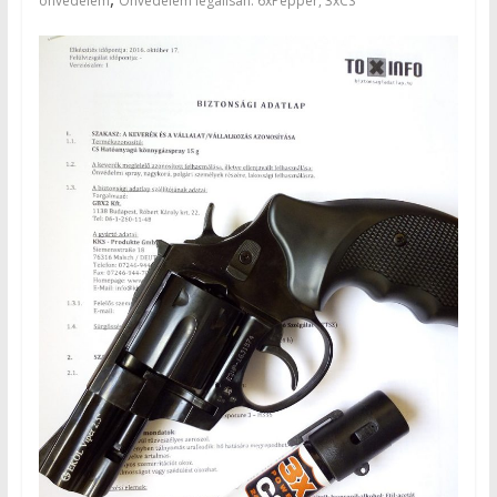
önvédelem
Önvédelem legálisan: 6xPepper, 3xCS