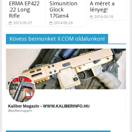
ERMA EP422
Simunition
A méret a
.22 Long
Glock
lényeg!
Rifle
17Gen4
2016-03-18
2013-05-07
2014-05-26
Kövess bennünket X.COM oldalunkon!