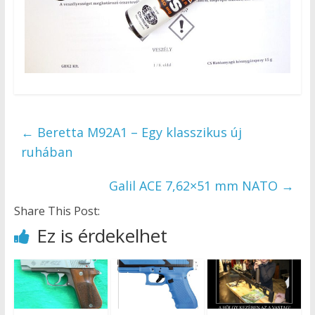
←
Beretta M92A1 – Egy klasszikus új
ruhában
Galil ACE 7,62×51 mm NATO
→
Share This Post:
Ez is érdekelhet