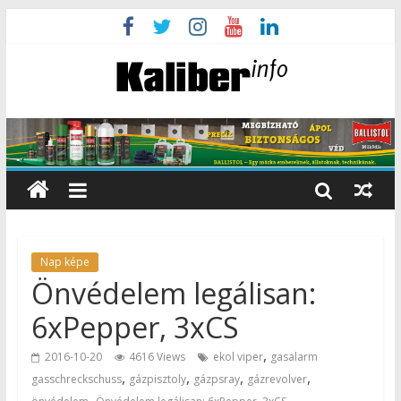
Nap képe
Önvédelem legálisan:
6xPepper, 3xCS
,
2016-10-20
4616 Views
ekol viper
gasalarm
,
,
,
,
gasschreckschuss
gázpisztoly
gázpsray
gázrevolver
,