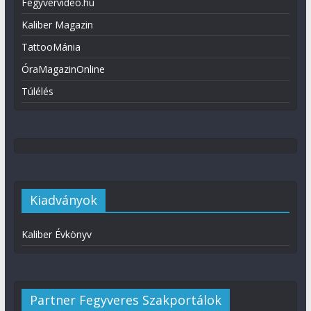
Fegyvervideo.hu
Kaliber Magazin
TattooMánia
ÓraMagazinOnline
Túlélés
Kiadványok
Kaliber Évkönyv
Partner Fegyveres Szakportálok