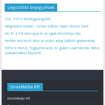
Legutóbbi bejegyzések
USA: TOP10 kézifegyvergyártó
Megtörtént esetek – Jordan Salinas: Idaho Shoots Back
AK-47: a CIA első rajza és az egyik első fotója róla
Heckler und Koch: kész az utolsó adag SA80A3 gépkarabély
IDÉN IS INDUL: Fegyvertervező- és gyártó szakmérnöki, illetve
szakspecialista képzés!!!
DirexMédia Kft
DirexMédia Kft.