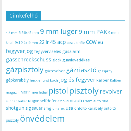
Címkefelhő
9 mm luger
9 mm PAK
5,56x45 mm
9 mm r
4,5 mm
ccw
45 acp
22 lr
eu
knall
9x19
9x19 mm
assault rifle
fegyverjog
gasalarm
fegyverviselés
gasschreckschuss
gumilövedékes
glock
gázpisztoly
gázriasztó
gázrevolver
gázspray
jog és fegyver
gépkarabély
kaliber
heckler und koch
Kaliber
pisztoly
pistol
revolver
magazin
non lethal
M1911
semiauto
selfdefence
Ruger
semiauto rifle
rubber bullet
shotgun
usa
sig sauer
smg
öntöltő karabély
öntöltő
umarex
önvédelem
pisztoly