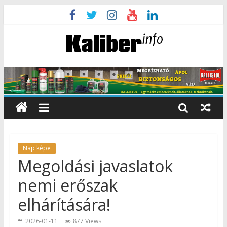
Nap képe
Megoldási javaslatok
nemi erőszak
elhárítására!
2026-01-11
877 Views