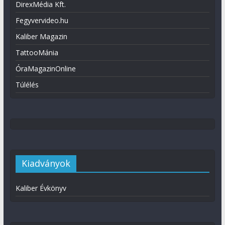
DirexMédia Kft.
Fegyvervideo.hu
Kaliber Magazin
TattooMánia
ÓraMagazinOnline
Túlélés
Kiadványok
Kaliber Évkönyv