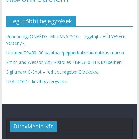
pisztoly
Legutóbbi bejegyzések
Rendőrségi ÖNVÉDELMI TANÁCSOK – egyfajta HÜLYESÉGI
verseny:-)
Umarex TPX50 .50 paintball/pepperball/traumatikus marker
Smith and Wesson AXE Pistol és SBR .300 BLK kaliberben
Sightmark G-Shot – red dot régebbi Glockokra
USA: TOP10 kézifegyvergyártó
DirexMédia Kft