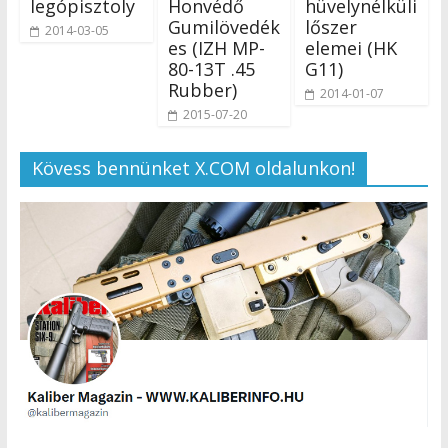
legópisztoly
Honvédő
hüvelynélküli
Gumilövedék
lőszer
2014-03-05
es (IZH MP-
elemei (HK
80-13T .45
G11)
Rubber)
2014-01-07
2015-07-20
Kövess bennünket X.COM oldalunkon!