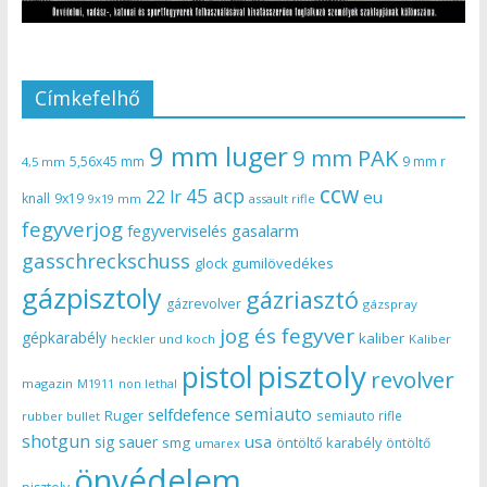
Címkefelhő
9 mm luger
9 mm PAK
5,56x45 mm
9 mm r
4,5 mm
ccw
45 acp
22 lr
eu
knall
9x19
9x19 mm
assault rifle
fegyverjog
gasalarm
fegyverviselés
gasschreckschuss
gumilövedékes
glock
gázpisztoly
gázriasztó
gázrevolver
gázspray
jog és fegyver
gépkarabély
kaliber
heckler und koch
Kaliber
pisztoly
pistol
revolver
magazin
non lethal
M1911
semiauto
selfdefence
Ruger
semiauto rifle
rubber bullet
shotgun
usa
sig sauer
smg
öntöltő karabély
öntöltő
umarex
önvédelem