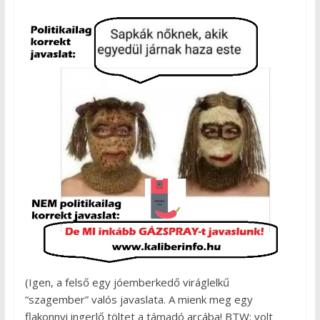
(Igen, a felső egy jóemberkedő viráglelkű
“szagember” valós javaslata. A mienk meg egy
flakonnyi ingerlő töltet a támadó arcába! BTW: volt