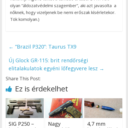
olyan “áldozatvédelmi szagember”, aki azt javasolta a
nőknek, hogy vizeljenek be nemi erőszak kísérletekor.
Tök komolyan.)
←
“Brazil P320”: Taurus TX9
Új Glock GR-115: brit rendőrségi
elitalakulatok egyéni lőfegyvere lesz
→
Share This Post:
Ez is érdekelhet
SIG P250 –
Nagy
4,7 mm