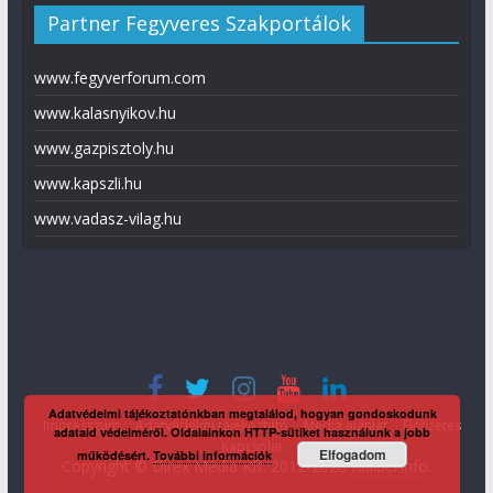
Partner Fegyveres Szakportálok
www.fegyverforum.com
www.kalasnyikov.hu
www.gazpisztoly.hu
www.kapszli.hu
www.vadasz-vilag.hu
Adatvédelmi tájékoztatónkban megtalálod, hogyan gondoskodunk
Impresszum
Adatvédelmi tájékoztató
Média ajánlat
Előfizetés
adataid védelméről. Oldalainkon HTTP-sütiket használunk a jobb
Kapcsolat
Elfogadom
működésért.
További információk
Copyright © Direx Média Kft. 2012-2026
KaliberInfo
.