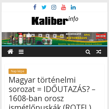
Nap képe
Magyar történelmi
sorozat = IDŐUTAZÁS? –
1608-ban orosz
ismétlőpuskák (ROTFL)