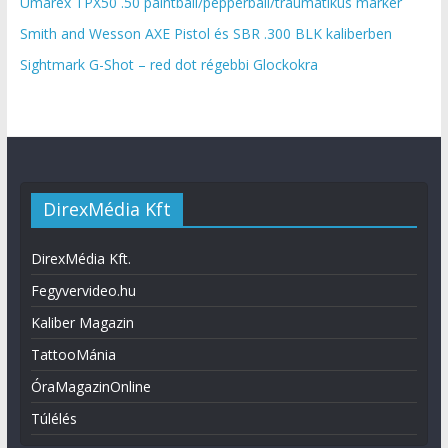
Umarex TPX50 .50 paintball/pepperball/traumatikus marker
Smith and Wesson AXE Pistol és SBR .300 BLK kaliberben
Sightmark G-Shot – red dot régebbi Glockokra
DirexMédia Kft
DirexMédia Kft.
Fegyvervideo.hu
Kaliber Magazin
TattooMánia
ÓraMagazinOnline
Túlélés