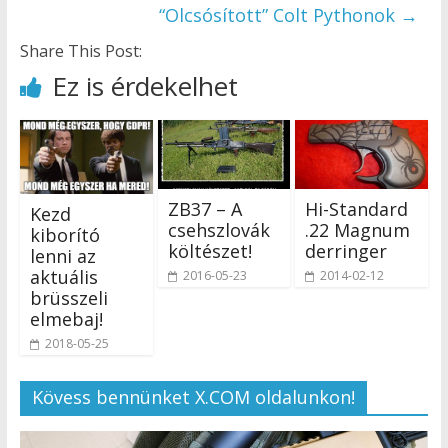
“Olcsósított” Colt Pythonok
→
Share This Post:
Ez is érdekelhet
ZB37 – A
Hi-Standard
Kezd
csehszlovák
.22 Magnum
kiborító
költészet!
derringer
lenni az
aktuális
2016-05-23
2014-02-12
brüsszeli
elmebaj!
2018-05-25
Kövess bennünket X.COM oldalunkon!