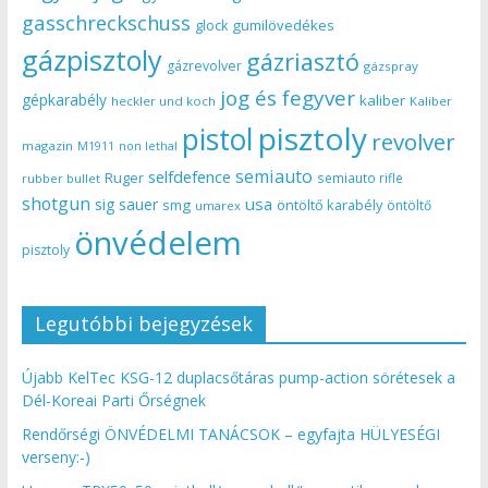
gasschreckschuss
gumilövedékes
glock
gázpisztoly
gázriasztó
gázrevolver
gázspray
jog és fegyver
gépkarabély
kaliber
heckler und koch
Kaliber
pisztoly
pistol
revolver
magazin
non lethal
M1911
semiauto
selfdefence
Ruger
semiauto rifle
rubber bullet
shotgun
usa
sig sauer
smg
öntöltő karabély
öntöltő
umarex
önvédelem
pisztoly
Legutóbbi bejegyzések
Újabb KelTec KSG-12 duplacsőtáras pump-action sörétesek a
Dél-Koreai Parti Őrségnek
Rendőrségi ÖNVÉDELMI TANÁCSOK – egyfajta HÜLYESÉGI
verseny:-)