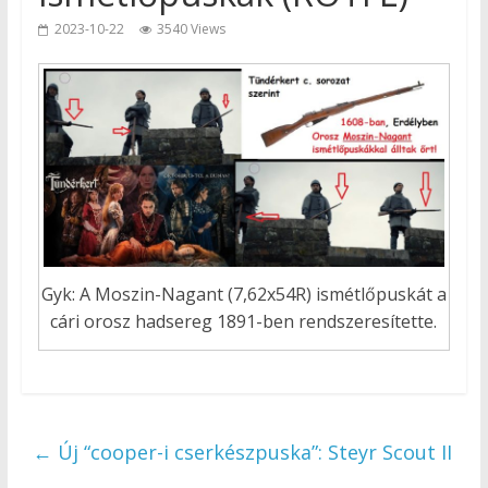
2023-10-22
3540 Views
Gyk: A Moszin-Nagant (7,62x54R) ismétlőpuskát a
cári orosz hadsereg 1891-ben rendszeresítette.
←
Új “cooper-i cserkészpuska”: Steyr Scout II