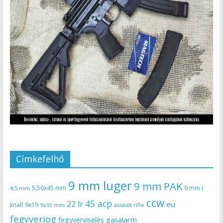
Címkefelhő
9 mm luger
9 mm PAK
5,56x45 mm
9 mm r
4,5 mm
ccw
45 acp
22 lr
eu
knall
9x19
9x19 mm
assault rifle
fegyverjog
gasalarm
fegyverviselés