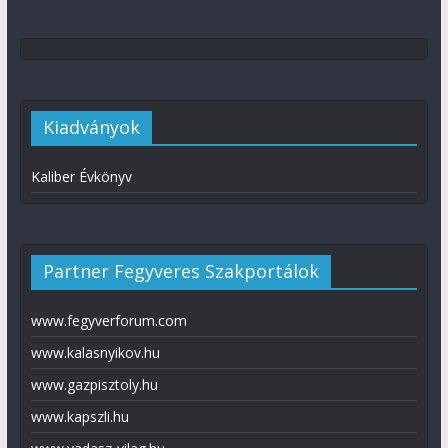
Kiadványok
Kaliber Évkönyv
Partner Fegyveres Szakportálok
www.fegyverforum.com
www.kalasnyikov.hu
www.gazpisztoly.hu
www.kapszli.hu