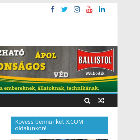
Kövess bennünket X.COM
oldalunkon!