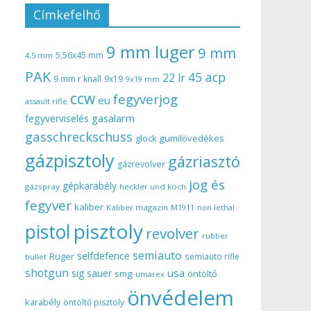
Címkefelhő
9 mm luger
9 mm
5,56x45 mm
4,5 mm
PAK
45 acp
22 lr
9 mm r knall
9x19
9x19 mm
ccw
fegyverjog
eu
assault rifle
gasalarm
fegyverviselés
gasschreckschuss
gumilövedékes
glock
gázpisztoly
gázriasztó
gázrevolver
jog és
gépkarabély
gázspray
heckler und koch
fegyver
kaliber
Kaliber magazin
non lethal
M1911
pisztoly
pistol
revolver
rubber
semiauto
selfdefence
Ruger
semiauto rifle
bullet
shotgun
usa
sig sauer
smg
öntöltő
umarex
önvédelem
karabély
öntöltő pisztoly