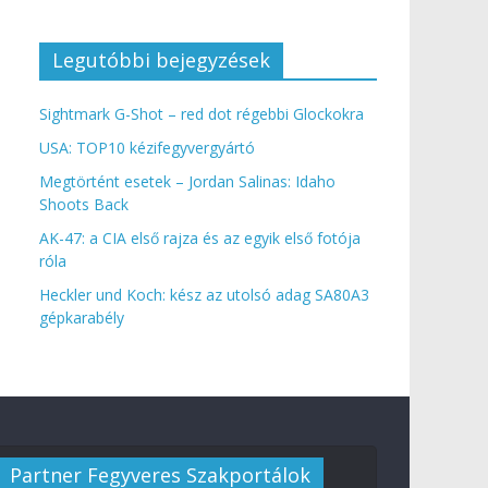
Legutóbbi bejegyzések
Sightmark G-Shot – red dot régebbi Glockokra
USA: TOP10 kézifegyvergyártó
Megtörtént esetek – Jordan Salinas: Idaho
Shoots Back
AK-47: a CIA első rajza és az egyik első fotója
róla
Heckler und Koch: kész az utolsó adag SA80A3
gépkarabély
Partner Fegyveres Szakportálok