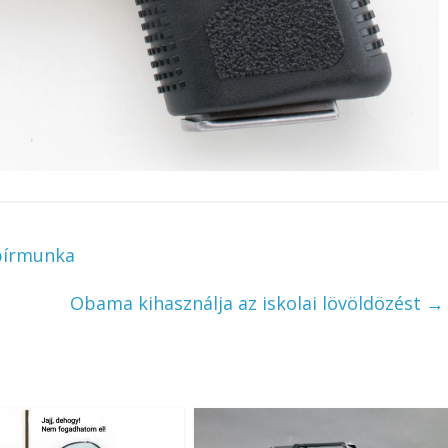
apírmunka
Obama kihasználja az iskolai lövöldözést
→