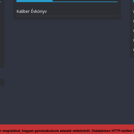
Kaliber Évkönyv
n megtalálod, hogyan gondoskodunk adataid védelméről. Oldalainkon HTTP-sütiket
Impresszum
Ada