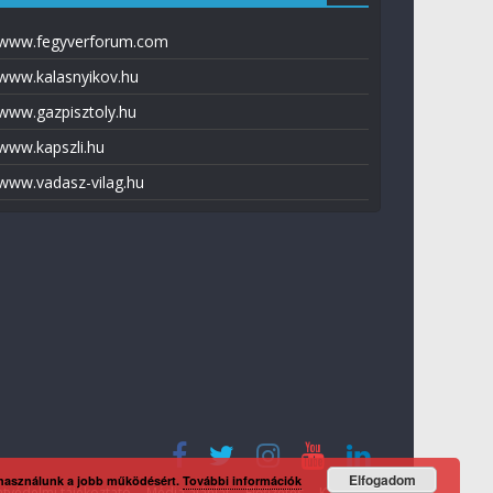
www.fegyverforum.com
www.kalasnyikov.hu
www.gazpisztoly.hu
www.kapszli.hu
www.vadasz-vilag.hu
Elfogadom
 használunk a jobb működésért.
További információk
tvédelmi tájékoztató
Média ajánlat
Előfizetés
Kapcsolat