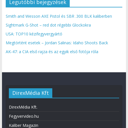
Legutóbbi bejegyzések
Smith and Wesson AXE Pistol és SBR .300 BLK kaliberben
Sightmark G-Shot – red dot régebbi Glockokra
USA: TOP10 kézifegyvergyártó
Megtörtént esetek – Jordan Salinas: Idaho Shoots Back
AK-47: a CIA első rajza és az egyik első fotója róla
DirexMédia Kft
DirexMédia Kft.
Fegyvervideo.hu
Kaliber Magazin