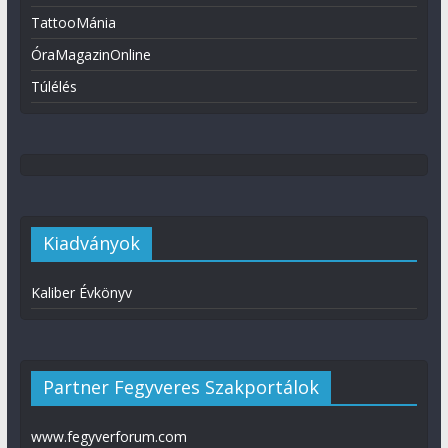
TattooMánia
ÓraMagazinOnline
Túlélés
Kiadványok
Kaliber Évkönyv
Partner Fegyveres Szakportálok
www.fegyverforum.com