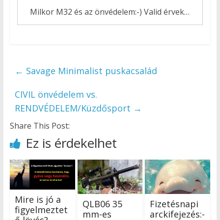
Milkor M32 és az önvédelem:-) Valid érvek…
←
Savage Minimalist puskacsalád
CIVIL önvédelem vs.
RENDVÉDELEM/Küzdősport
→
Share This Post:
Ez is érdekelhet
Mire is jó a
QLB06 35
Fizetésnapi
figyelmeztet
mm-es
arckifejezés:-
ő lövés?