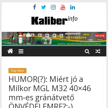
Nap képe
HUMOR(?): Miért jó a
Milkor MGL M32 40×46
mm-es gránátvető
ÖNVÉDELEMRE?:-)