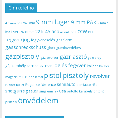
Címkefelhő
9 mm luger
9 mm PAK
5,56x45 mm
9 mm r
4,5 mm
ccw
45 acp
22 lr
eu
knall
9x19
9x19 mm
assault rifle
fegyverjog
gasalarm
fegyverviselés
gasschreckschuss
gumilövedékes
glock
gázpisztoly
gázriasztó
gázrevolver
gázspray
jog és fegyver
gépkarabély
kaliber
heckler und koch
Kaliber
pisztoly
pistol
revolver
magazin
non lethal
M1911
semiauto
selfdefence
Ruger
semiauto rifle
rubber bullet
shotgun
usa
sig sauer
smg
öntöltő karabély
öntöltő
umarex
önvédelem
pisztoly