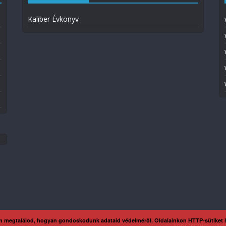
Kaliber Évkönyv
n megtalálod, hogyan gondoskodunk adataid védelméről. Oldalainkon HTTP-sütiket
Impresszum
Ada