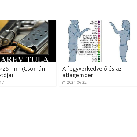
2×25 mm (Csomán
A fegyverkedvelő és az
otója)
átlagember
-17
2024-06-22