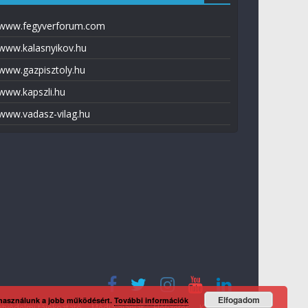
www.fegyverforum.com
www.kalasnyikov.hu
www.gazpisztoly.hu
www.kapszli.hu
www.vadasz-vilag.hu
Elfogadom
 használunk a jobb működésért.
További információk
tvédelmi tájékoztató
Média ajánlat
Előfizetés
Kapcsolat