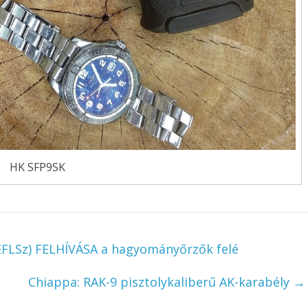
HK SFP9SK
MEFLSz) FELHÍVÁSA a hagyományőrzők felé
Chiappa: RAK-9 pisztolykaliberű AK-karabély
→