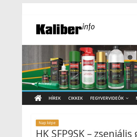
HÍREK
CIKKEK
FEGYVERVIDEÓK
Nap képe
HK SFP9SK – zseniális 