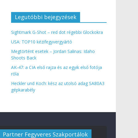
Legutóbbi bejegyzések
Sightmark G-Shot – red dot régebbi Glockokra
USA: TOP10 kézifegyvergyártó
Megtörtént esetek – Jordan Salinas: Idaho
Shoots Back
AK-47: a CIA első rajza és az egyik első fotója
róla
Heckler und Koch: kész az utolsó adag SA80A3
gépkarabély
Partner Fegyveres Szakportálok