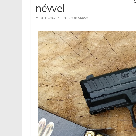
névvel
2018-06-14
4030 Views