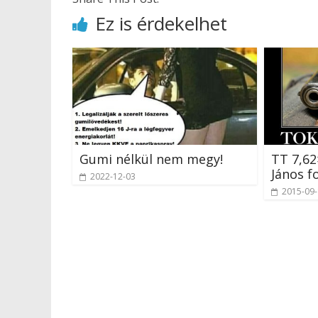
Ez is érdekelhet
Gumi nélkül nem megy!
TT 7,6
János f
2022-12-03
2015-09