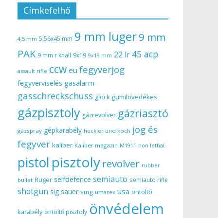
Címkefelhő
9 mm luger
9 mm
5,56x45 mm
4,5 mm
PAK
45 acp
22 lr
9 mm r knall
9x19
9x19 mm
ccw
fegyverjog
eu
assault rifle
gasalarm
fegyverviselés
gasschreckschuss
gumilövedékes
glock
gázpisztoly
gázriasztó
gázrevolver
jog és
gépkarabély
gázspray
heckler und koch
fegyver
kaliber
Kaliber magazin
non lethal
M1911
pisztoly
pistol
revolver
rubber
semiauto
selfdefence
Ruger
semiauto rifle
bullet
shotgun
usa
sig sauer
smg
öntöltő
umarex
önvédelem
karabély
öntöltő pisztoly