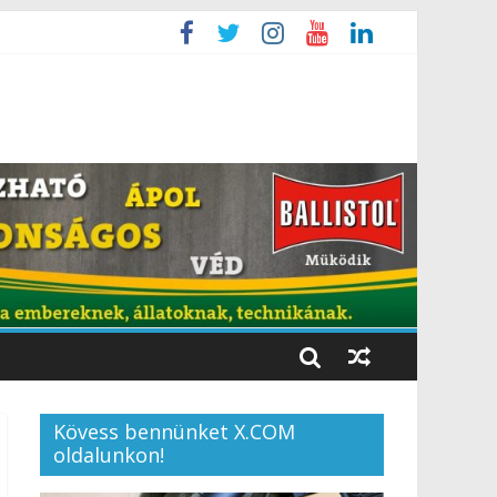
Kövess bennünket X.COM
oldalunkon!