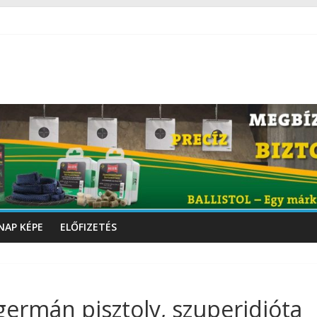
NAP KÉPE
ELŐFIZETÉS
germán pisztoly, szuperidióta