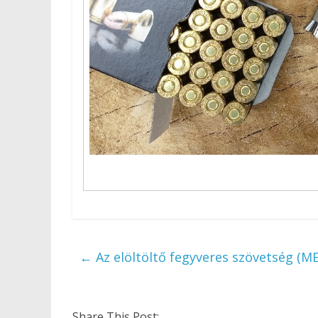
←
Az elöltöltő fegyveres szövetség (
Share This Post: