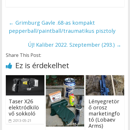
←
Grimburg Gavle .68-as kompakt
pepperball/paintball/traumatikus pisztoly
ÚJ! Kaliber 2022. Szeptember (293.)
→
Share This Post:
Ez is érdekelhet
Taser X26
Lényegretör
elektródkilö
ő orosz
vő sokkoló
marketingfo
tó (Lobaev
2013-05-21
Arms)