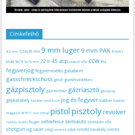
Címkefelhő
9 mm luger
9 mm PAK
5,56x45 mm
9 mm r
4,5 mm
ccw
45 acp
22 lr
eu
knall
9x19
9x19 mm
assault rifle
fegyverjog
gasalarm
fegyverviselés
gasschreckschuss
gumilövedékes
glock
gázpisztoly
gázriasztó
gázrevolver
gázspray
jog és fegyver
gépkarabély
kaliber
heckler und koch
Kaliber
pisztoly
pistol
revolver
magazin
non lethal
M1911
semiauto
selfdefence
Ruger
semiauto rifle
rubber bullet
shotgun
usa
sig sauer
smg
öntöltő karabély
öntöltő
umarex