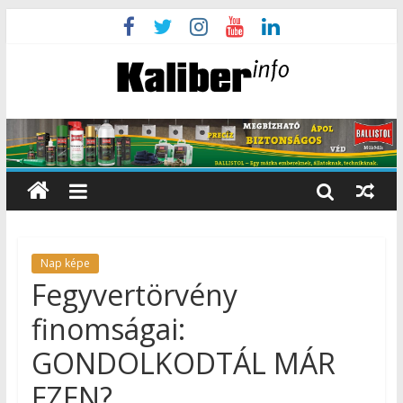
Nap képe
Fegyvertörvény
finomságai:
GONDOLKODTÁL MÁR
EZEN?