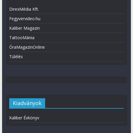
DirexMédia Kft.
Fegyvervideo.hu
Kaliber Magazin
TattooMánia
ÓraMagazinOnline
Túlélés
Kiadványok
Kaliber Évkönyv