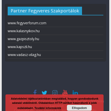
Partner Fegyveres Szakportálok
www.fegyverforum.com
www.kalasnyikov.hu
www.gazpisztoly.hu
www.kapszli.hu
www.vadasz-vilag.hu
Adatvédelmi tájékoztatónkban megtalálod, hogyan gondoskodunk
Impresszum
Adatvédelmi tájékoztató
Média ajánlat
Előfizetés
adataid védelméről. Oldalainkon HTTP-sütiket használunk a jobb
Kapcsolat
Elfogadom
működésért.
További információk
Copyright © Direx Média Kft. 2012-2026
KaliberInfo
.