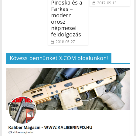
Piroska és a
2017-09-13
Farkas –
modern
orosz
népmesei
feldolgozás
2018-05-27
Kövess bennünket X.COM oldalunkon!