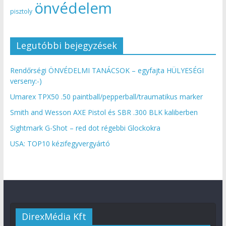
önvédelem
pisztoly
Legutóbbi bejegyzések
Rendőrségi ÖNVÉDELMI TANÁCSOK – egyfajta HÜLYESÉGI
verseny:-)
Umarex TPX50 .50 paintball/pepperball/traumatikus marker
Smith and Wesson AXE Pistol és SBR .300 BLK kaliberben
Sightmark G-Shot – red dot régebbi Glockokra
USA: TOP10 kézifegyvergyártó
DirexMédia Kft