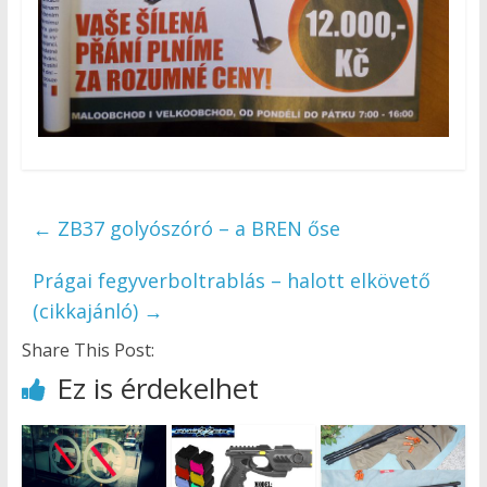
←
ZB37 golyószóró – a BREN őse
Prágai fegyverboltrablás – halott elkövető
(cikkajánló)
→
Share This Post:
Ez is érdekelhet