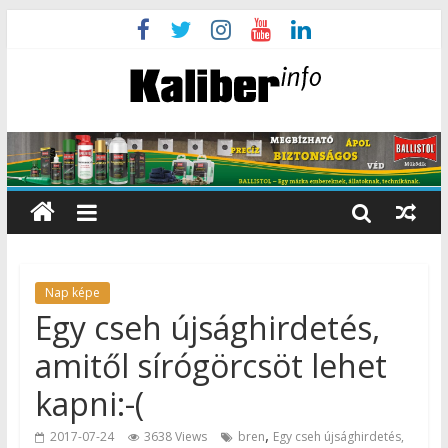
Nap képe
Egy cseh újsághirdetés,
amitől sírógörcsöt lehet
kapni:-(
,
2017-07-24
3638 Views
bren
Egy cseh újsághirdetés,