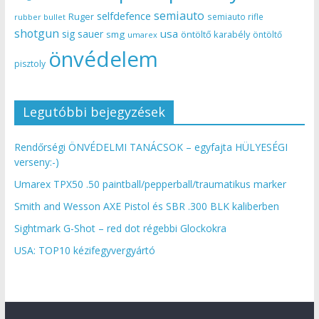
semiauto
selfdefence
Ruger
semiauto rifle
rubber bullet
shotgun
usa
sig sauer
smg
öntöltő karabély
öntöltő
umarex
önvédelem
pisztoly
Legutóbbi bejegyzések
Rendőrségi ÖNVÉDELMI TANÁCSOK – egyfajta HÜLYESÉGI
verseny:-)
Umarex TPX50 .50 paintball/pepperball/traumatikus marker
Smith and Wesson AXE Pistol és SBR .300 BLK kaliberben
Sightmark G-Shot – red dot régebbi Glockokra
USA: TOP10 kézifegyvergyártó