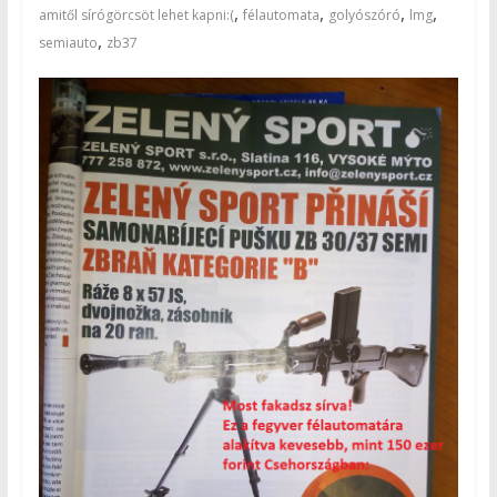
,
,
,
,
amitől sírógörcsöt lehet kapni:(
félautomata
golyószóró
lmg
,
semiauto
zb37