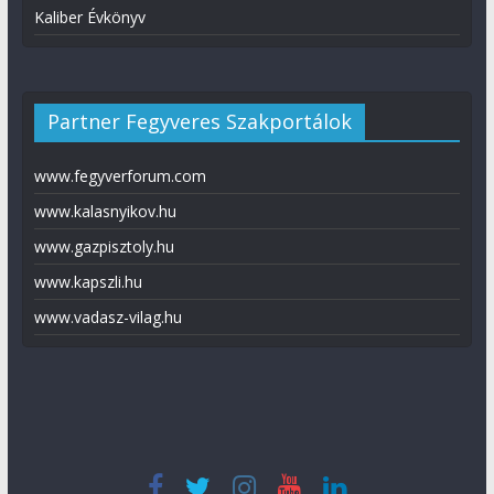
Kaliber Évkönyv
Partner Fegyveres Szakportálok
www.fegyverforum.com
www.kalasnyikov.hu
www.gazpisztoly.hu
www.kapszli.hu
www.vadasz-vilag.hu