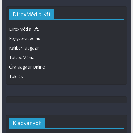
DirexMédia Kft
DirexMédia Kft.
Fegyvervideo.hu
Kaliber Magazin
TattooMánia
ÓraMagazinOnline
Túlélés
Kiadványok