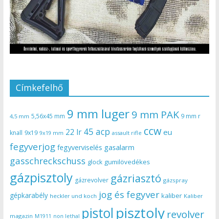
Címkefelhő
9 mm luger
9 mm PAK
5,56x45 mm
9 mm r
4,5 mm
ccw
45 acp
22 lr
eu
knall
9x19
9x19 mm
assault rifle
fegyverjog
gasalarm
fegyverviselés
gasschreckschuss
gumilövedékes
glock
gázpisztoly
gázriasztó
gázrevolver
gázspray
jog és fegyver
gépkarabély
kaliber
heckler und koch
Kaliber
pisztoly
pistol
revolver
magazin
non lethal
M1911