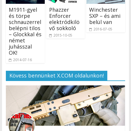
M1911-gyel
Phazzer
Winchester
és törpe
Enforcer
SXP – és ami
schnauzerrel
elektródkilö
belül van
belépni tilos
vő sokkoló
2016-07-05
– Glockkal és
2015-10-05
német
juhásszal
OK!
2014-07-16
Kövess bennünket X.COM oldalunkon!