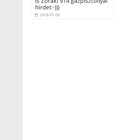
is Zoraki 914 gázpisztollyal
hirdet:-)))
2018-01-06