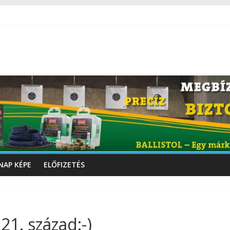
NAP KÉPE
ELŐFIZETÉS
21. század:-)