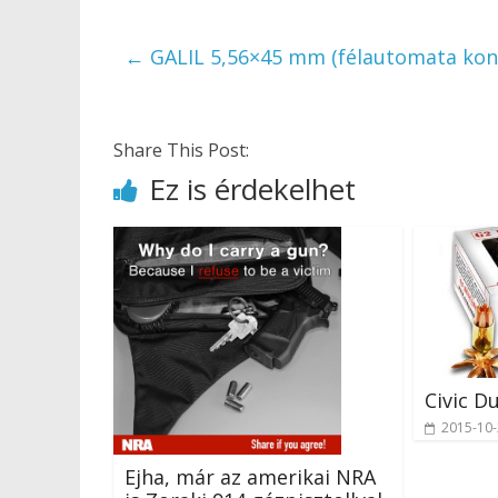
←
GALIL 5,56×45 mm (félautomata konve
Share This Post:
Ez is érdekelhet
Civic D
2015-10
Ejha, már az amerikai NRA