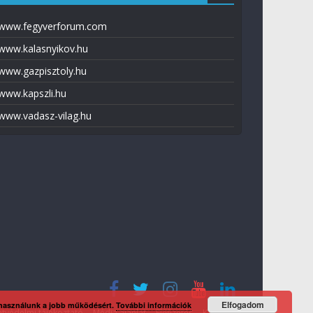
www.fegyverforum.com
www.kalasnyikov.hu
www.gazpisztoly.hu
www.kapszli.hu
www.vadasz-vilag.hu
Elfogadom
 használunk a jobb működésért.
További információk
tvédelmi tájékoztató
Média ajánlat
Előfizetés
Kapcsolat