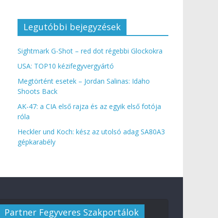
Legutóbbi bejegyzések
Sightmark G-Shot – red dot régebbi Glockokra
USA: TOP10 kézifegyvergyártó
Megtörtént esetek – Jordan Salinas: Idaho
Shoots Back
AK-47: a CIA első rajza és az egyik első fotója
róla
Heckler und Koch: kész az utolsó adag SA80A3
gépkarabély
Partner Fegyveres Szakportálok