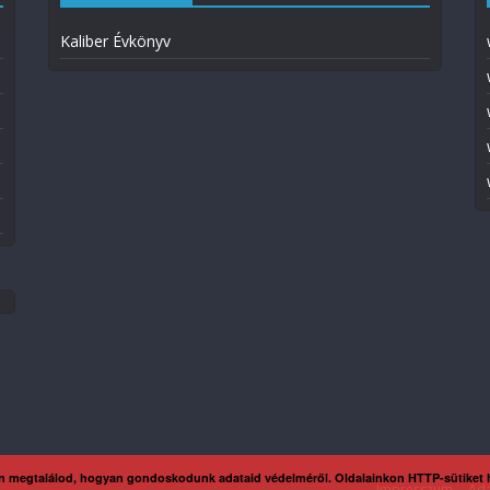
Kaliber Évkönyv
n megtalálod, hogyan gondoskodunk adataid védelméről. Oldalainkon HTTP-sütiket
Impresszum
Ada