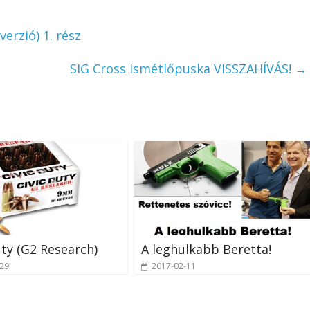
rzió) 1. rész
SIG Cross ismétlőpuska VISSZAHÍVÁS!
→
uty (G2 Research)
A leghulkabb Beretta!
-29
2017-02-11