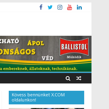
Kövess bennünket X.COM
oldalunkon!