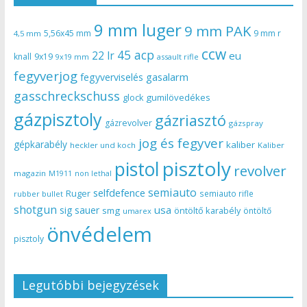
9 mm luger
9 mm PAK
5,56x45 mm
9 mm r
4,5 mm
ccw
45 acp
22 lr
eu
knall
9x19
9x19 mm
assault rifle
fegyverjog
gasalarm
fegyverviselés
gasschreckschuss
gumilövedékes
glock
gázpisztoly
gázriasztó
gázrevolver
gázspray
jog és fegyver
gépkarabély
kaliber
heckler und koch
Kaliber
pisztoly
pistol
revolver
magazin
non lethal
M1911
semiauto
selfdefence
Ruger
semiauto rifle
rubber bullet
shotgun
usa
sig sauer
smg
öntöltő karabély
öntöltő
umarex
önvédelem
pisztoly
Legutóbbi bejegyzések