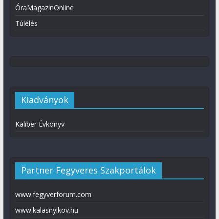
ÓraMagazinOnline
Túlélés
Kiadványok
Kaliber Évkönyv
Partner Fegyveres Szakportálok
www.fegyverforum.com
www.kalasnyikov.hu