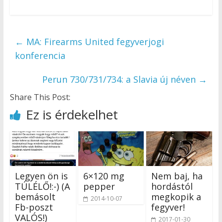
←
MA: Firearms United fegyverjogi
konferencia
Perun 730/731/734: a Slavia új néven
→
Share This Post:
Ez is érdekelhet
Legyen ön is
6×120 mg
Nem baj, ha
TÚLÉLŐ!:-) (A
pepper
hordástól
bemásolt
megkopik a
2014-10-07
Fb-poszt
fegyver!
VALÓS!)
2017-01-30