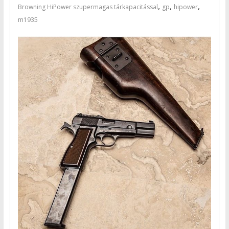
,
,
,
Browning HiPower szupermagas tárkapacitással
gp
hipower
m1935