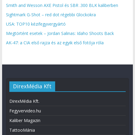
Smith and Wesson AXE Pistol és SBR .300 BLK kaliberben
Sightmark G-Shot – red dot régebbi Glockokra
USA: TOP10 kézifegyvergyártó
Megtörtént esetek – Jordan Salinas: Idaho Shoots Back
AK-47: a CIA első rajza és az egyik első fotója róla
DirexMédia Kft
DirexMédia Kft.
Fegyvervideo.hu
Kaliber Magazin
TattooMánia