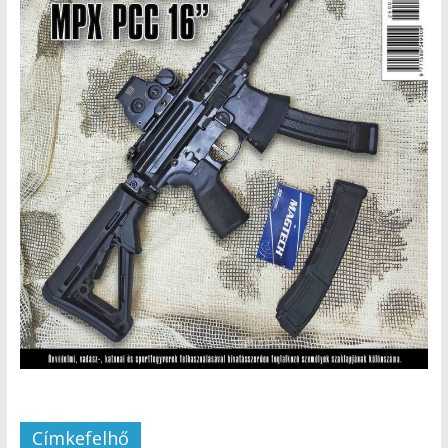
Címkefelhő