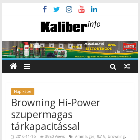
Nap képe
Browning Hi-Power
szupermagas
tárkapacitással
,
,
,
2016-11-16
3980 Views
9 mm luger
9x19
browning