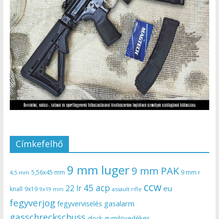
Címkefelhő
9 mm luger
9 mm PAK
5,56x45 mm
9 mm r
4,5 mm
ccw
45 acp
22 lr
eu
knall
9x19
9x19 mm
assault rifle
fegyverjog
gasalarm
fegyverviselés
gasschreckschuss
gumilövedékes
glock