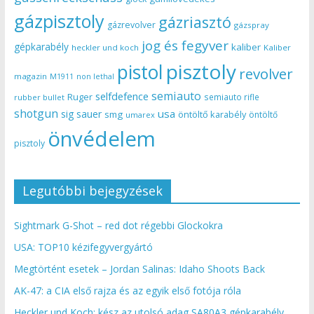
gázpisztoly
gázriasztó
gázrevolver
gázspray
jog és fegyver
gépkarabély
kaliber
heckler und koch
Kaliber
pisztoly
pistol
revolver
magazin
non lethal
M1911
semiauto
selfdefence
Ruger
semiauto rifle
rubber bullet
shotgun
usa
sig sauer
smg
öntöltő karabély
öntöltő
umarex
önvédelem
pisztoly
Legutóbbi bejegyzések
Sightmark G-Shot – red dot régebbi Glockokra
USA: TOP10 kézifegyvergyártó
Megtörtént esetek – Jordan Salinas: Idaho Shoots Back
AK-47: a CIA első rajza és az egyik első fotója róla
Heckler und Koch: kész az utolsó adag SA80A3 gépkarabély