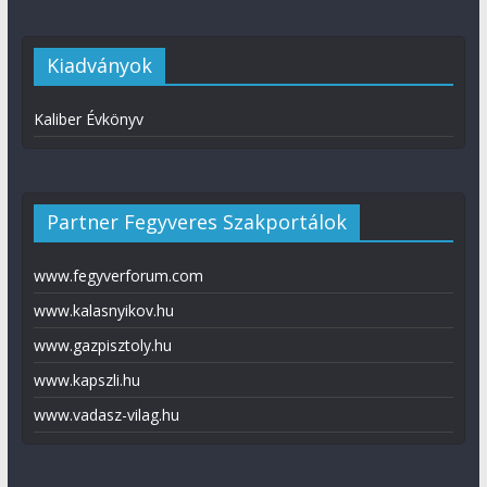
Kiadványok
Kaliber Évkönyv
Partner Fegyveres Szakportálok
www.fegyverforum.com
www.kalasnyikov.hu
www.gazpisztoly.hu
www.kapszli.hu
www.vadasz-vilag.hu