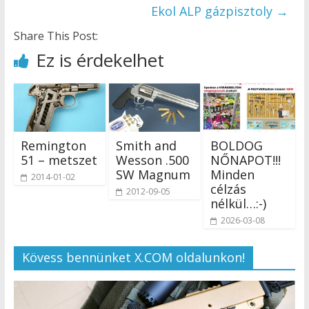
Ekol ALP gázpisztoly
→
Share This Post:
Ez is érdekelhet
Remington
Smith and
BOLDOG
51 – metszet
Wesson .500
NŐNAPOT!!!
SW Magnum
Minden
2014-01-02
célzás
2012-09-05
nélkül…:-)
2026-03-08
Kövess bennünket X.COM oldalunkon!