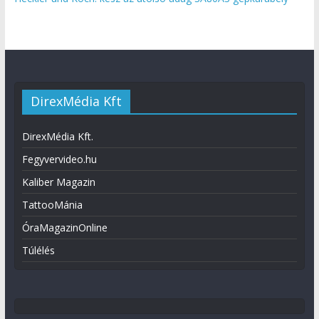
DirexMédia Kft
DirexMédia Kft.
Fegyvervideo.hu
Kaliber Magazin
TattooMánia
ÓraMagazinOnline
Túlélés