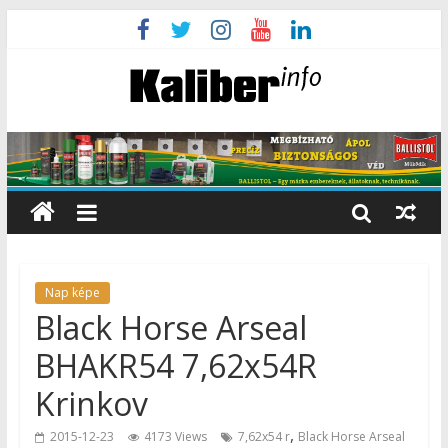
Nap képe
Black Horse Arseal
BHAKR54 7,62x54R
Krinkov
,
2015-12-23
4173 Views
7,62x54 r
Black Horse Arseal