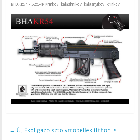
,
,
,
BHAKR54 7,62x54R Krinkov
kalashnikov
kalasnyikov
krinkov
←
ÚJ Ekol gázpisztolymodellek itthon is!