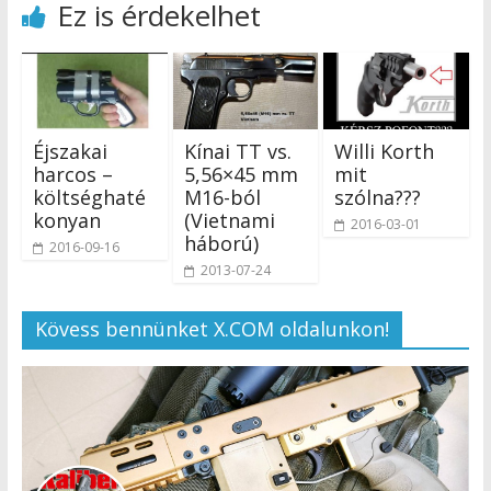
Ez is érdekelhet
Éjszakai
Kínai TT vs.
Willi Korth
harcos –
5,56×45 mm
mit
költséghaté
M16-ból
szólna???
konyan
(Vietnami
2016-03-01
háború)
2016-09-16
2013-07-24
Kövess bennünket X.COM oldalunkon!