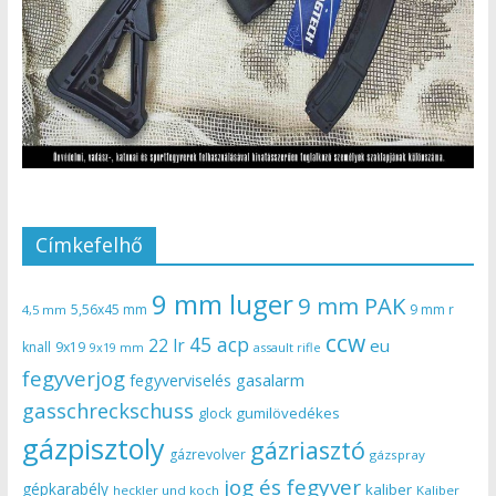
Címkefelhő
9 mm luger
9 mm PAK
5,56x45 mm
9 mm r
4,5 mm
ccw
45 acp
22 lr
eu
knall
9x19
9x19 mm
assault rifle
fegyverjog
gasalarm
fegyverviselés
gasschreckschuss
gumilövedékes
glock
gázpisztoly
gázriasztó
gázrevolver
gázspray
jog és fegyver
gépkarabély
kaliber
heckler und koch
Kaliber