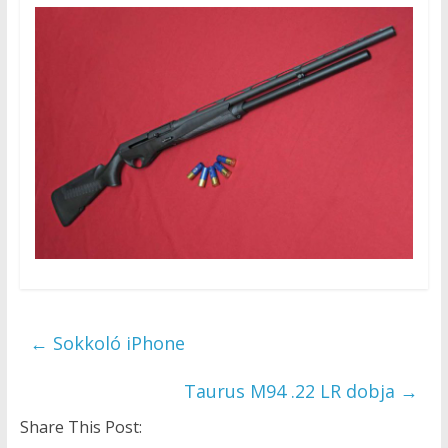
←
Sokkoló iPhone
Taurus M94 .22 LR dobja
→
Share This Post: