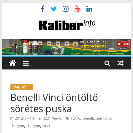
Nap képe
Benelli Vinci öntöltő
sörétes puska
,
,
2012-07-14
4221 Views
12/76
benelli
semiauto
,
,
shotgun
shotgun
vinci