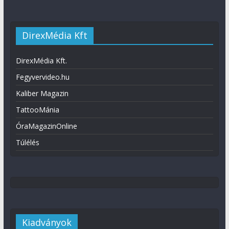
DirexMédia Kft
DirexMédia Kft.
Fegyvervideo.hu
Kaliber Magazin
TattooMánia
ÓraMagazinOnline
Túlélés
Kiadványok