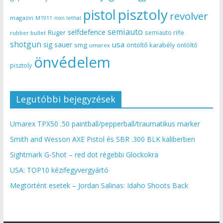
pisztoly
pistol
revolver
magazin
non lethal
M1911
semiauto
selfdefence
Ruger
semiauto rifle
rubber bullet
shotgun
usa
sig sauer
smg
öntöltő karabély
öntöltő
umarex
önvédelem
pisztoly
Legutóbbi bejegyzések
Umarex TPX50 .50 paintball/pepperball/traumatikus marker
Smith and Wesson AXE Pistol és SBR .300 BLK kaliberben
Sightmark G-Shot – red dot régebbi Glockokra
USA: TOP10 kézifegyvergyártó
Megtörtént esetek – Jordan Salinas: Idaho Shoots Back