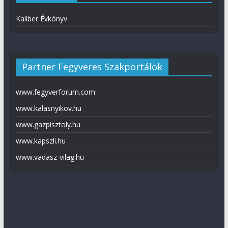
Kaliber Évkönyv
Partner Fegyveres Szakportálok
www.fegyverforum.com
www.kalasnyikov.hu
www.gazpisztoly.hu
www.kapszli.hu
www.vadasz-vilag.hu