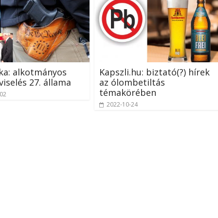
ka: alkotmányos
Kapszli.hu: biztató(?) hírek
viselés 27. állama
az ólombetiltás
témakörében
-02
2022-10-24