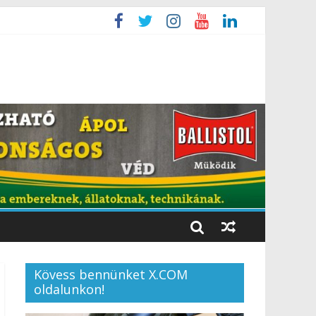
Kövess bennünket X.COM
oldalunkon!