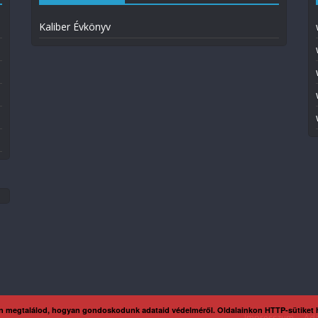
Kaliber Évkönyv
n megtalálod, hogyan gondoskodunk adataid védelméről. Oldalainkon HTTP-sütiket
Impresszum
Ada