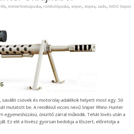
,
,
,
,
,
,
ifle
metserlövészpuska
rombolópuska
sniper
snipex
xado
XADO Snipex
 saválló csövek és motorolaj-adalékok helyett most egy .50
 mutatott be. A rendkívül vicces nevű Sniper Rhino Hunter
m egyeneshúzású, önürítő zárral működik. Tehát lövés után a
egáll. Ez elé a lövész gyorsan bedobja a lőszert, előretolja a