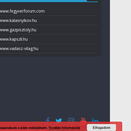
www.fegyverforum.com
www.kalasnyikov.hu
www.gazpisztoly.hu
www.kapszli.hu
www.vadasz-vilag.hu
Elfogadom
 használunk a jobb működésért.
További információk
tvédelmi tájékoztató
Média ajánlat
Előfizetés
Kapcsolat