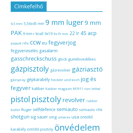
Címkefelhő
9 mm luger
9 mm
5,56x45 mm
4,5 mm
PAK
45 acp
22 lr
9 mm r knall
9x19
9x19 mm
ccw
fegyverjog
eu
assault rifle
gasalarm
fegyverviselés
gasschreckschuss
gumilövedékes
glock
gázpisztoly
gázriasztó
gázrevolver
jog és
gépkarabély
gázspray
heckler und koch
fegyver
kaliber
Kaliber magazin
non lethal
M1911
pisztoly
pistol
revolver
rubber
semiauto
selfdefence
Ruger
semiauto rifle
bullet
shotgun
usa
sig sauer
smg
öntöltő
umarex
önvédelem
karabély
öntöltő pisztoly