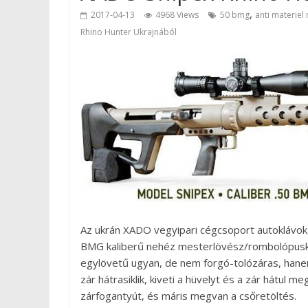
,
2017-04-13
4968 Views
50 bmg
anti materiel r
Rhino Hunter Ukrajnából
Az ukrán XADO vegyipari cégcsoport autoklávok,
BMG kaliberű nehéz mesterlövész/rombolópuskát
egylövetű ugyan, de nem forgó-tolózáras, hane
zár hátrasiklik, kiveti a hüvelyt és a zár hátul m
zárfogantyút, és máris megvan a csőretöltés.