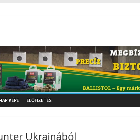
NAP KÉPE
ELŐFIZETÉS
nter Ukrajnából