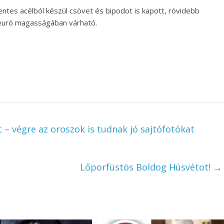
es acélból készül csövet és bipodot is kapott, rövidebb
 euró magasságában várható.
– végre az oroszok is tudnak jó sajtófotókat
Lőporfüstös Boldog Húsvétot!
→