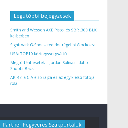
Legutóbbi bejegyzések
Smith and Wesson AXE Pistol és SBR .300 BLK
kaliberben
Sightmark G-Shot – red dot régebbi Glockokra
USA: TOP10 kézifegyvergyártó
Megtörtént esetek – Jordan Salinas: Idaho
Shoots Back
AK-47: a CIA első rajza és az egyik első fotója
róla
Partner Fegyveres Szakportálok