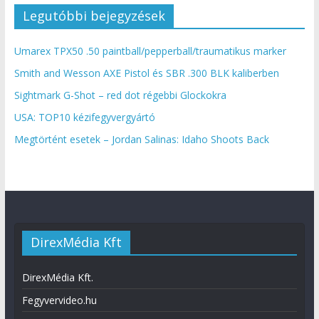
Legutóbbi bejegyzések
Umarex TPX50 .50 paintball/pepperball/traumatikus marker
Smith and Wesson AXE Pistol és SBR .300 BLK kaliberben
Sightmark G-Shot – red dot régebbi Glockokra
USA: TOP10 kézifegyvergyártó
Megtörtént esetek – Jordan Salinas: Idaho Shoots Back
DirexMédia Kft
DirexMédia Kft.
Fegyvervideo.hu