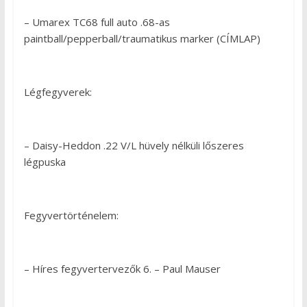
– Umarex TC68 full auto .68-as
paintball/pepperball/traumatikus marker (CÍMLAP)
Légfegyverek:
– Daisy-Heddon .22 V/L hüvely nélküli lőszeres
légpuska
Fegyvertörténelem:
– Híres fegyvertervezők 6. – Paul Mauser