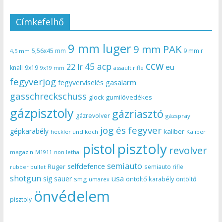
Címkefelhő
9 mm luger
9 mm PAK
5,56x45 mm
9 mm r
4,5 mm
ccw
45 acp
22 lr
eu
knall
9x19
9x19 mm
assault rifle
fegyverjog
gasalarm
fegyverviselés
gasschreckschuss
gumilövedékes
glock
gázpisztoly
gázriasztó
gázrevolver
gázspray
jog és fegyver
gépkarabély
kaliber
heckler und koch
Kaliber
pisztoly
pistol
revolver
magazin
non lethal
M1911
semiauto
selfdefence
Ruger
semiauto rifle
rubber bullet
shotgun
usa
sig sauer
smg
öntöltő karabély
öntöltő
umarex
önvédelem
pisztoly