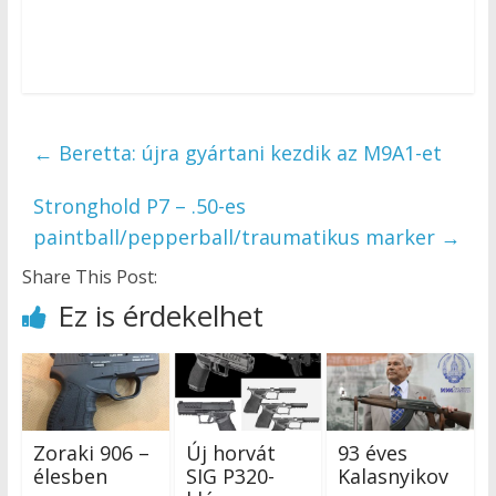
←
Beretta: újra gyártani kezdik az M9A1-et
Stronghold P7 – .50-es
paintball/pepperball/traumatikus marker
→
Share This Post:
Ez is érdekelhet
Zoraki 906 –
Új horvát
93 éves
élesben
SIG P320-
Kalasnyikov