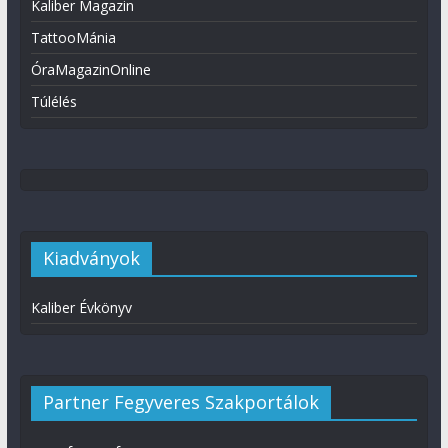
Kaliber Magazin
TattooMánia
ÓraMagazinOnline
Túlélés
Kiadványok
Kaliber Évkönyv
Partner Fegyveres Szakportálok