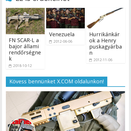
Venezuela
Hurrikánkár
FN SCAR-L a
ok a Henry
2012-06-06
bajor állami
puskagyárba
rendőrségne
n
k
2012-11-06
2018-10-12
Kövess bennünket X.COM oldalunkon!