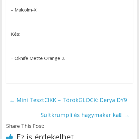
– Malcolm-X
Kés:
– Oknife Mette Orange 2.
←
Mini TesztCIKK – TörökGLOCK: Derya DY9
Sültkrumpli és hagymakarika!!!
→
Share This Post:
Ez is érdekelhet