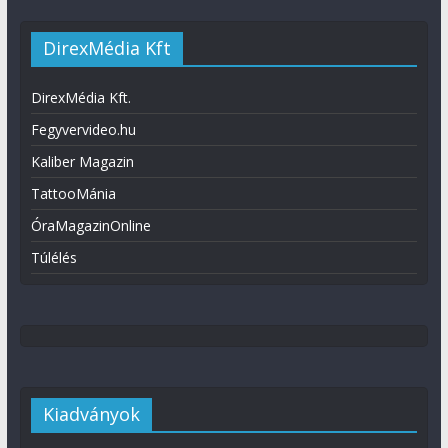
DirexMédia Kft
DirexMédia Kft.
Fegyvervideo.hu
Kaliber Magazin
TattooMánia
ÓraMagazinOnline
Túlélés
Kiadványok