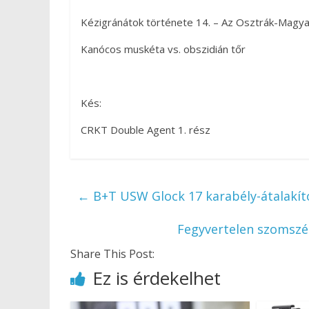
Kézigránátok története 14. – Az Osztrák-Magy
Kanócos muskéta vs. obszidián tőr
Kés:
CRKT Double Agent 1. rész
←
B+T USW Glock 17 karabély-átalakít
Fegyvertelen szomszé
Share This Post:
Ez is érdekelhet