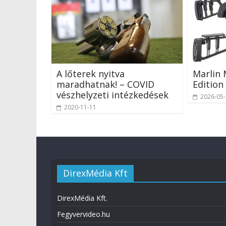
A lőterek nyitva
Marlin
maradhatnak! – COVID
Edition
vészhelyzeti intézkedések
2026-05
2020-11-11
DirexMédia Kft
DirexMédia Kft.
Fegyvervideo.hu