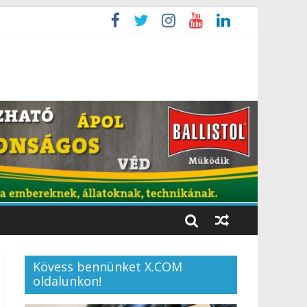
Kövess bennünket X.COM
oldalunkon!