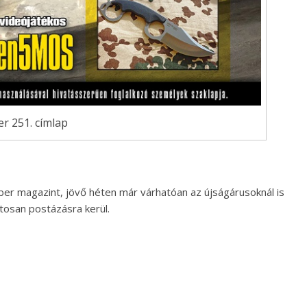
er 251. címlap
ber magazint, jövő héten már várhatóan az újságárusoknál is
atosan postázásra kerül.