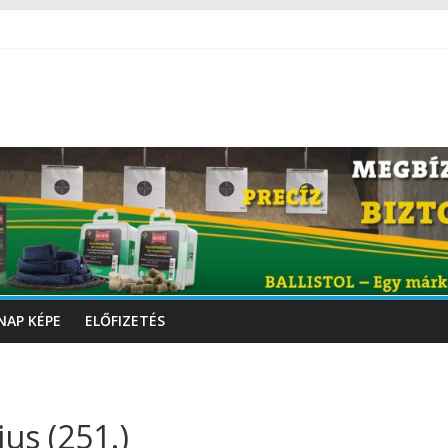
NAP KÉPE
ELŐFIZETÉS
us (251.)