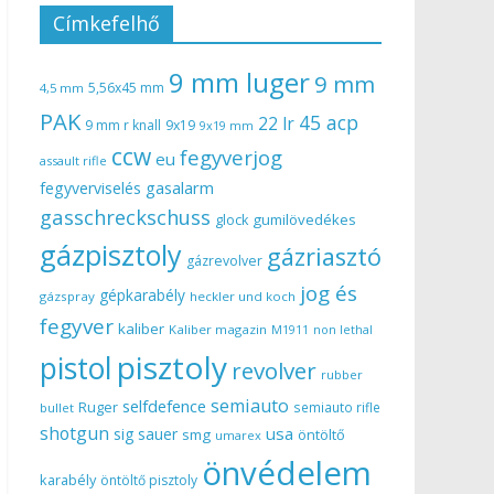
Címkefelhő
9 mm luger
9 mm
5,56x45 mm
4,5 mm
PAK
45 acp
22 lr
9 mm r knall
9x19
9x19 mm
ccw
fegyverjog
eu
assault rifle
gasalarm
fegyverviselés
gasschreckschuss
gumilövedékes
glock
gázpisztoly
gázriasztó
gázrevolver
jog és
gépkarabély
gázspray
heckler und koch
fegyver
kaliber
Kaliber magazin
non lethal
M1911
pisztoly
pistol
revolver
rubber
semiauto
selfdefence
Ruger
semiauto rifle
bullet
shotgun
usa
sig sauer
smg
öntöltő
umarex
önvédelem
karabély
öntöltő pisztoly