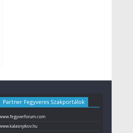
Partner Fegyveres Szakportálok
www.fegyverforum.com
www.kalasnyikov.hu