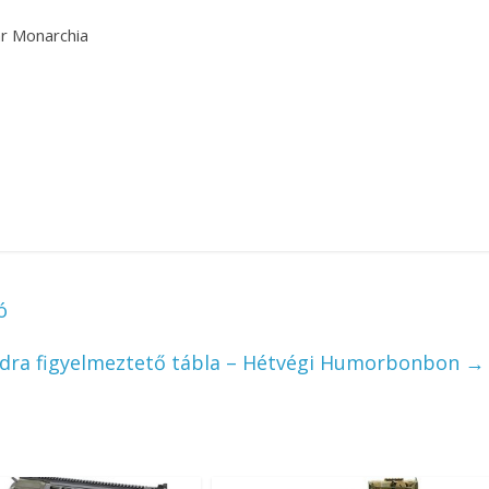
ar Monarchia
ó
dra figyelmeztető tábla – Hétvégi Humorbonbon
→