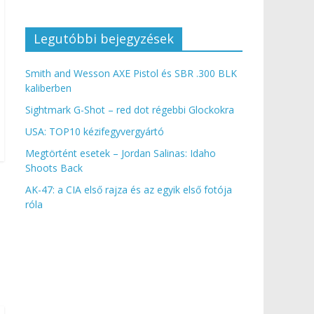
Legutóbbi bejegyzések
Smith and Wesson AXE Pistol és SBR .300 BLK
kaliberben
Sightmark G-Shot – red dot régebbi Glockokra
USA: TOP10 kézifegyvergyártó
Megtörtént esetek – Jordan Salinas: Idaho
Shoots Back
AK-47: a CIA első rajza és az egyik első fotója
róla