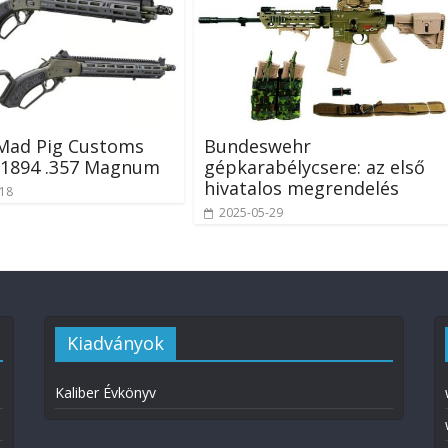
 Mad Pig Customs
Bundeswehr
 1894 .357 Magnum
gépkarabélycsere: az első
hivatalos megrendelés
-18
2025-05-29
Kiadványok
Kaliber Évkönyv