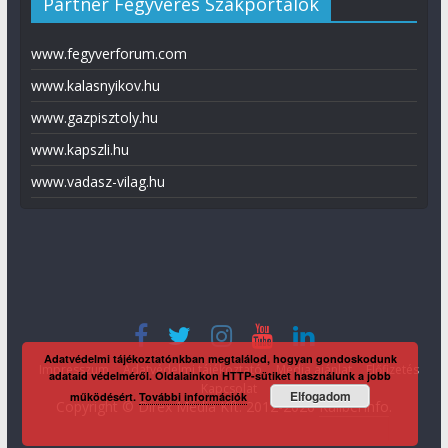
Partner Fegyveres Szakportálok
www.fegyverforum.com
www.kalasnyikov.hu
www.gazpisztoly.hu
www.kapszli.hu
www.vadasz-vilag.hu
Adatvédelmi tájékoztatónkban megtalálod, hogyan gondoskodunk
Impresszum
Adatvédelmi tájékoztató
Média ajánlat
Előfizetés
adataid védelméről. Oldalainkon HTTP-sütiket használunk a jobb
Kapcsolat
Elfogadom
működésért.
További információk
Copyright © Direx Média Kft. 2012-2026
KaliberInfo
.