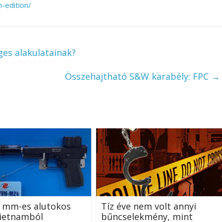
-edition/
es alakulatainak?
Összehajtható S&W karabély: FPC
→
5 mm-es alutokos
Tíz éve nem volt annyi
Vietnamból
bűncselekmény, mint