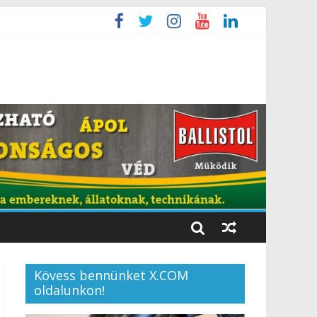
Kövess bennünket X.COM
oldalunkon!