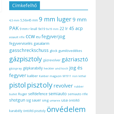
Címkefelhő
9 mm luger
9 mm
5,56x45 mm
4,5 mm
PAK
45 acp
22 lr
9 mm r knall
9x19
9x19 mm
ccw
fegyverjog
eu
assault rifle
gasalarm
fegyverviselés
gasschreckschuss
gumilövedékes
glock
gázpisztoly
gázriasztó
gázrevolver
jog és
gépkarabély
gázspray
heckler und koch
fegyver
kaliber
Kaliber magazin
non lethal
M1911
pisztoly
pistol
revolver
rubber
semiauto
selfdefence
Ruger
semiauto rifle
bullet
shotgun
usa
sig sauer
smg
öntöltő
umarex
önvédelem
karabély
öntöltő pisztoly