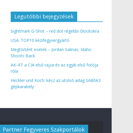
Legutóbbi bejegyzések
Sightmark G-Shot – red dot régebbi Glockokra
USA: TOP10 kézifegyvergyártó
Megtörtént esetek – Jordan Salinas: Idaho
Shoots Back
AK-47: a CIA első rajza és az egyik első fotója
róla
Heckler und Koch: kész az utolsó adag SA80A3
gépkarabély
Partner Fegyveres Szakportálok