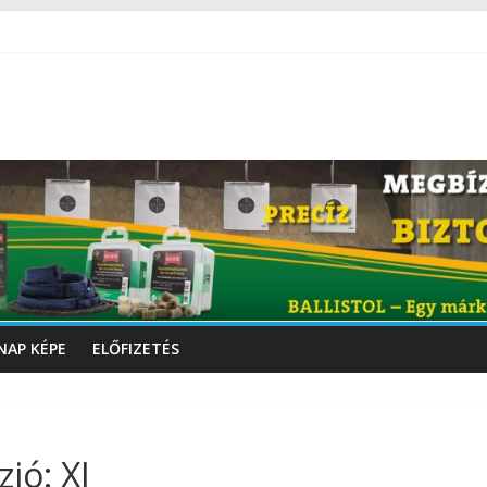
NAP KÉPE
ELŐFIZETÉS
ió: XI