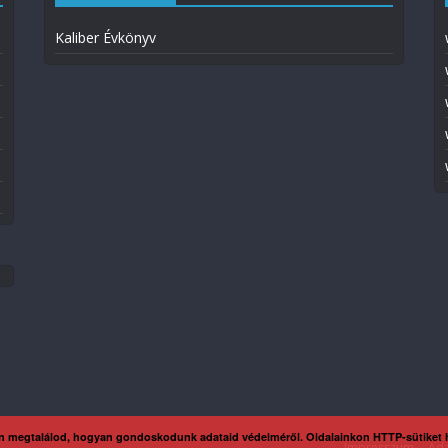
Kaliber Évkönyv
n megtalálod, hogyan gondoskodunk adataid védelméről. Oldalainkon HTTP-sütiket
Impresszum
Ada