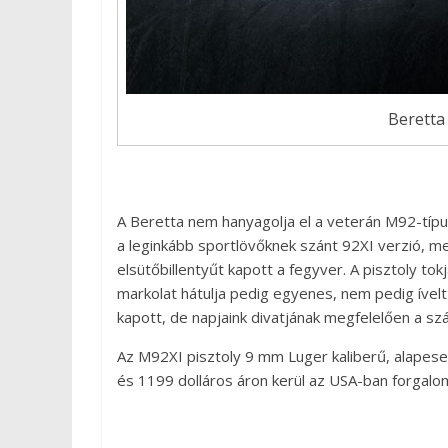
Beretta
A Beretta nem hanyagolja el a veterán M92-típu
a leginkább sportlövőknek szánt 92XI verzió, me
elsütőbillentyűt kapott a fegyver. A pisztoly to
markolat hátulja pedig egyenes, nem pedig ível
kapott, de napjaink divatjának megfelelően a szá
Az M92XI pisztoly 9 mm Luger kaliberű, alapeset
és 1199 dolláros áron kerül az USA-ban forgalo