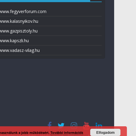
www.fegyverforum.com
www.kalasnyikov.hu
www.gazpisztoly.hu
www.kapszli.hu
www.vadasz-vilag.hu
Elfogadom
 használunk a jobb működésért.
További információk
tvédelmi tájékoztató
Média ajánlat
Előfizetés
Kapcsolat