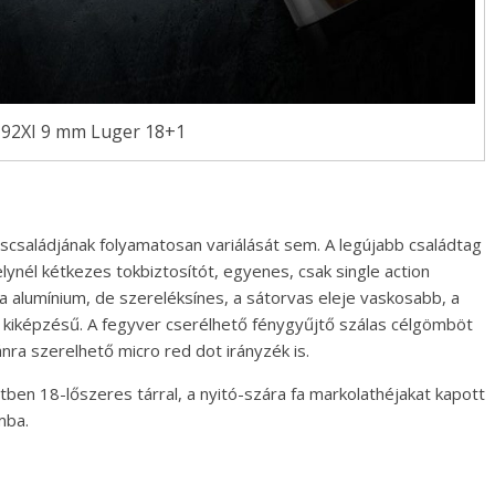
 92XI 9 mm Luger 18+1
scsaládjának folyamatosan variálását sem. A legújabb családtag
lynél kétkezes tokbiztosítót, egyenes, csak single action
kja alumínium, de szereléksínes, a sátorvas eleje vaskosabb, a
t kiképzésű. A fegyver cserélhető fénygyűjtő szálas célgömböt
nra szerelhető micro red dot irányzék is.
ben 18-lőszeres tárral, a nyitó-szára fa markolathéjakat kapott
mba.