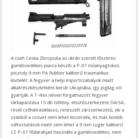
A cseh Ceska Zbrojovka az ukrán szerelt lőszeres
gumilövedékes piacra készíti a P-07 műanyagtokos
pisztoly 9 mm PA Rubber kaliberű traumatikus
kivitelét. A fegyver a helyi importszabályok miatt
alkatrészkészletként került Ukrajnába, így jogilag ott
gyártják. A T-Rex néven forgalmazott fegyver
tárkapacitása 15 db töltény, elsütőszerkezete DA/SA,
rövid csőhátrasiklásos, reteszelt zárszerkezetű, de a
szánból a csövet nem lehet kiszerelni, és más kisebb
változtatások miatt sem lehet a 9 mm Luger kaliberű
CZ P-07 fődarabjait használni a gumilövedékes, nem