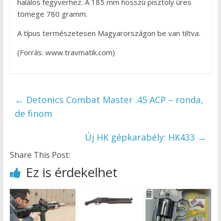
halálos fegyverhez. A 185 mm hosszú pisztoly üres
tömege 780 gramm.
A típus természetesen Magyarországon be van tiltva.
(Forrás: www.travmatik.com)
←
Detonics Combat Master .45 ACP – ronda,
de finom
Új HK gépkarabély: HK433
→
Share This Post:
Ez is érdekelhet