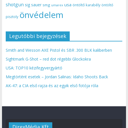
shotgun
usa
sig sauer
smg
öntöltő karabély
öntöltő
umarex
önvédelem
pisztoly
Legutóbbi bejegyzések
Smith and Wesson AXE Pistol és SBR .300 BLK kaliberben
Sightmark G-Shot – red dot régebbi Glockokra
USA: TOP10 kézifegyvergyártó
Megtörtént esetek – Jordan Salinas: Idaho Shoots Back
AK-47: a CIA első rajza és az egyik első fotója róla
DirexMédia Kft