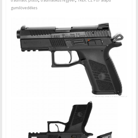
traumatic pistol
traumatikus fegyver
TREX: CZ P07 alapú
gumilövedékes