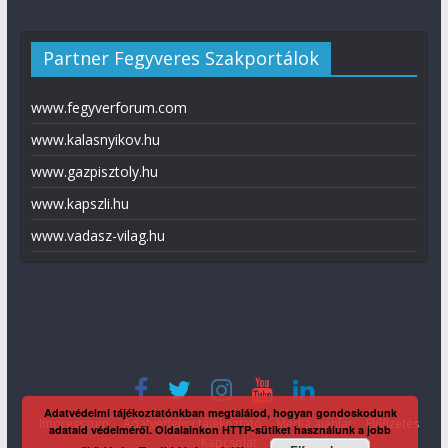
Partner Fegyveres Szakportálok
www.fegyverforum.com
www.kalasnyikov.hu
www.gazpisztoly.hu
www.kapszli.hu
www.vadasz-vilag.hu
Adatvédelmi tájékoztatónkban megtalálod, hogyan gondoskodunk
Impresszum
Adatvédelmi tájékoztató
Média ajánlat
Előfizetés
adataid védelméről. Oldalainkon HTTP-sütiket használunk a jobb
Kapcsolat