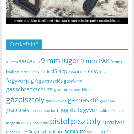
Címkefelhő
9 mm luger
9 mm PAK
5,56x45 mm
9 mm r
4,5 mm
ccw
45 acp
22 lr
eu
knall
9x19
9x19 mm
assault rifle
fegyverjog
gasalarm
fegyverviselés
gasschreckschuss
gumilövedékes
glock
gázpisztoly
gázriasztó
gázrevolver
gázspray
jog és fegyver
gépkarabély
kaliber
heckler und koch
Kaliber
pisztoly
pistol
revolver
magazin
non lethal
M1911
semiauto
selfdefence
Ruger
semiauto rifle
rubber bullet