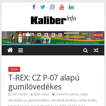
Hírek
T-REX: CZ P-07 alapú
gumilövedékes
,
2017-02-04
6281 Views
9 mm PA rubber
ceska
,
,
,
,
,
,
zbrojovka
cz
gumilövedékes
non lethal
pisztoly
rubber bullet
,
,