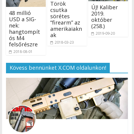
Török
ÚJ! Kaliber
csutka
48 millió
2019.
sörétes
USD a SIG-
október
“firearm” az
nek:
(258.)
amerikaiakn
hangtompít
2019-09-20
ak
ós M4
2018-03-23
felsőrészre
2018-08-01
Kövess bennünket X.COM oldalunkon!