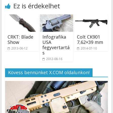
Ez is érdekelhet
CRKT: Blade
Infografika
Colt CK901
Show
USA
7,62×39 mm
fegyvertartá
2013-06-12
2014-07-10
s
2012-08-16
Kövess bennünket X.COM oldalunkon!