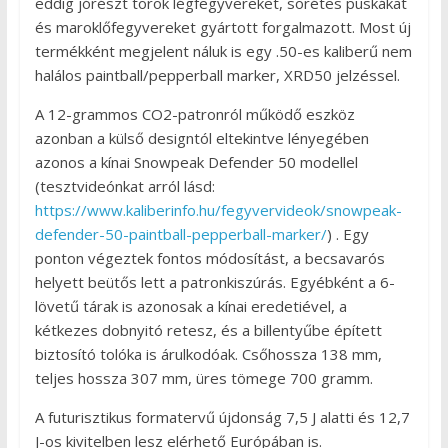
eddig jórészt török légfegyvereket, sörétes puskákat
és maroklőfegyvereket gyártott forgalmazott. Most új
termékként megjelent náluk is egy .50-es kaliberű nem
halálos paintball/pepperball marker, XRD50 jelzéssel.
A 12-grammos CO2-patronról működő eszköz
azonban a külső designtól eltekintve lényegében
azonos a kínai Snowpeak Defender 50 modellel
(tesztvideónkat arról lásd:
https://www.kaliberinfo.hu/fegyvervideok/snowpeak-
defender-50-paintball-pepperball-marker/
) . Egy
ponton végeztek fontos módosítást, a becsavarós
helyett beütős lett a patronkiszúrás. Egyébként a 6-
lövetű tárak is azonosak a kínai eredetiével, a
kétkezes dobnyitó retesz, és a billentyűbe épített
biztosító tolóka is árulkodóak. Csőhossza 138 mm,
teljes hossza 307 mm, üres tömege 700 gramm.
A futurisztikus formatervű újdonság 7,5 J alatti és 12,7
J-os kivitelben lesz elérhető Európában is.