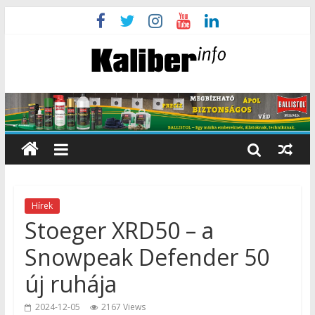
Hírek
Stoeger XRD50 – a
Snowpeak Defender 50
új ruhája
2024-12-05
2167 Views