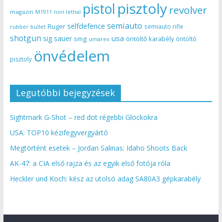
pisztoly
pistol
revolver
magazin
non lethal
M1911
semiauto
selfdefence
Ruger
semiauto rifle
rubber bullet
shotgun
usa
sig sauer
smg
öntöltő karabély
öntöltő
umarex
önvédelem
pisztoly
Legutóbbi bejegyzések
Sightmark G-Shot – red dot régebbi Glockokra
USA: TOP10 kézifegyvergyártó
Megtörtént esetek – Jordan Salinas: Idaho Shoots Back
AK-47: a CIA első rajza és az egyik első fotója róla
Heckler und Koch: kész az utolsó adag SA80A3 gépkarabély