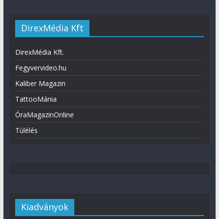
DirexMédia Kft
DirexMédia Kft.
Fegyvervideo.hu
Kaliber Magazin
TattooMánia
ÓraMagazinOnline
Túlélés
Kiadványok