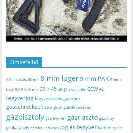
Címkefelhő
9 mm luger
9 mm PAK
5,56x45 mm
9 mm r
4,5 mm
ccw
45 acp
22 lr
eu
knall
9x19
9x19 mm
assault rifle
fegyverjog
gasalarm
fegyverviselés
gasschreckschuss
gumilövedékes
glock
gázpisztoly
gázriasztó
gázrevolver
gázspray
jog és fegyver
gépkarabély
kaliber
heckler und koch
Kaliber