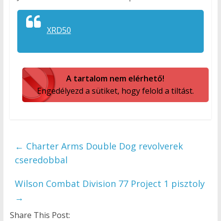
XRD50
A tartalom nem elérhető!
Engedélyezd a sütiket, hogy felold a tiltást.
←
Charter Arms Double Dog revolverek
cseredobbal
Wilson Combat Division 77 Project 1 pisztoly
→
Share This Post: