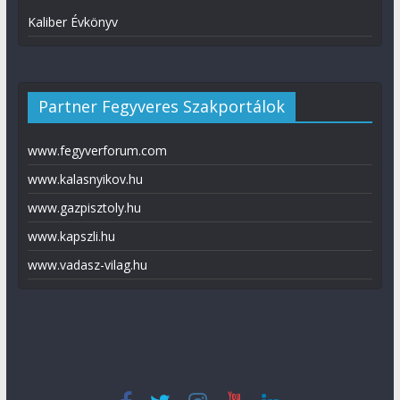
Kaliber Évkönyv
Partner Fegyveres Szakportálok
www.fegyverforum.com
www.kalasnyikov.hu
www.gazpisztoly.hu
www.kapszli.hu
www.vadasz-vilag.hu