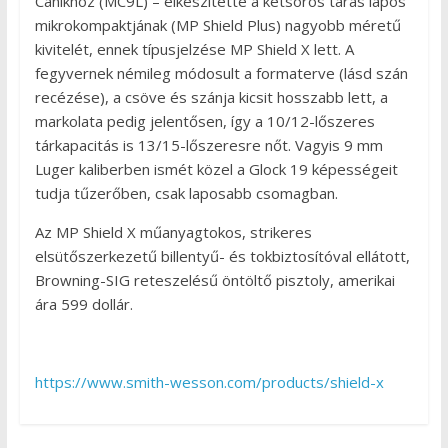
Canikhoz (MC9L) – elkészítette a kétsoros táras lapos
mikrokompaktjának (MP Shield Plus) nagyobb méretű
kivitelét, ennek típusjelzése MP Shield X lett. A
fegyvernek némileg módosult a formaterve (lásd szán
recézése), a csöve és szánja kicsit hosszabb lett, a
markolata pedig jelentősen, így a 10/12-lőszeres
tárkapacitás is 13/15-lőszeresre nőt. Vagyis 9 mm
Luger kaliberben ismét közel a Glock 19 képességeit
tudja tűzerőben, csak laposabb csomagban.
Az MP Shield X műanyagtokos, strikeres
elsütőszerkezetű billentyű- és tokbiztosítóval ellátott,
Browning-SIG reteszelésű öntöltő pisztoly, amerikai
ára 599 dollár.
https://www.smith-wesson.com/products/shield-x