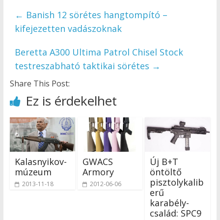
←
Banish 12 sörétes hangtompító –
kifejezetten vadászoknak
Beretta A300 Ultima Patrol Chisel Stock
testreszabható taktikai sörétes
→
Share This Post:
Ez is érdekelhet
Kalasnyikov-
GWACS
Új B+T
múzeum
Armory
öntöltő
pisztolykalib
2013-11-18
2012-06-06
erű
karabély-
család: SPC9