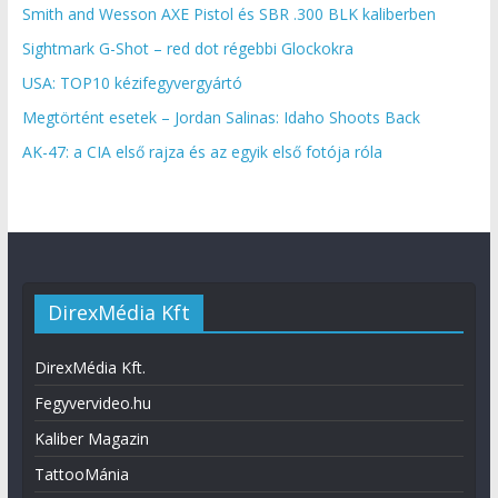
Smith and Wesson AXE Pistol és SBR .300 BLK kaliberben
Sightmark G-Shot – red dot régebbi Glockokra
USA: TOP10 kézifegyvergyártó
Megtörtént esetek – Jordan Salinas: Idaho Shoots Back
AK-47: a CIA első rajza és az egyik első fotója róla
DirexMédia Kft
DirexMédia Kft.
Fegyvervideo.hu
Kaliber Magazin
TattooMánia