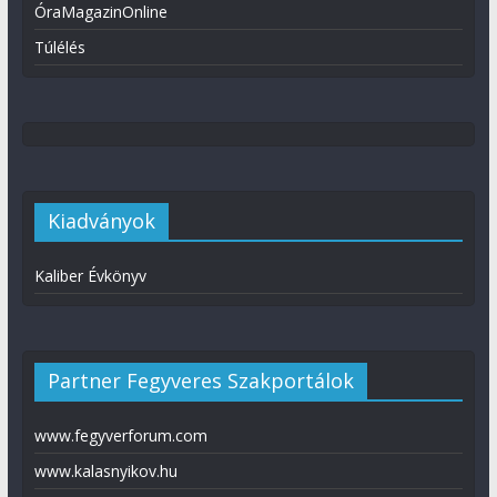
ÓraMagazinOnline
Túlélés
Kiadványok
Kaliber Évkönyv
Partner Fegyveres Szakportálok
www.fegyverforum.com
www.kalasnyikov.hu