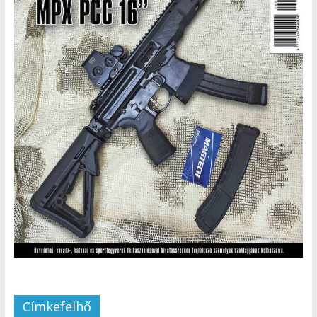
Címkefelhő