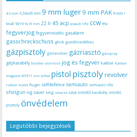
9 mm luger
9 mm PAK
5,56x45 mm
9 mm r
4,5 mm
ccw
45 acp
22 lr
eu
knall
9x19
9x19 mm
assault rifle
fegyverjog
gasalarm
fegyverviselés
gasschreckschuss
gumilövedékes
glock
gázpisztoly
gázriasztó
gázrevolver
gázspray
jog és fegyver
gépkarabély
kaliber
heckler und koch
Kaliber
pisztoly
pistol
revolver
magazin
non lethal
M1911
semiauto
selfdefence
Ruger
semiauto rifle
rubber bullet
shotgun
usa
sig sauer
smg
öntöltő karabély
öntöltő
umarex
önvédelem
pisztoly
Legutóbbi bejegyzések